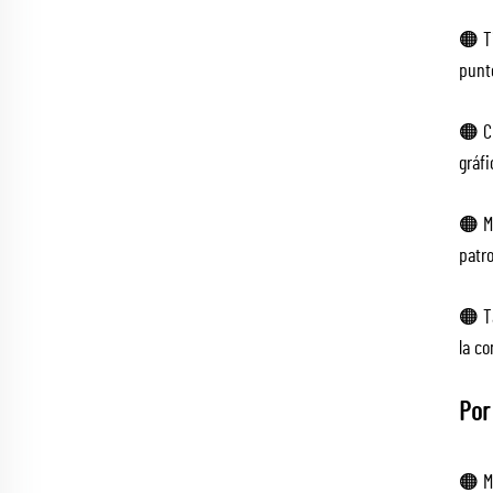
🟠 T
punto
🟠 Cu
gráf
🟠 Ma
patro
🟠 T
la c
Por
🟠 M