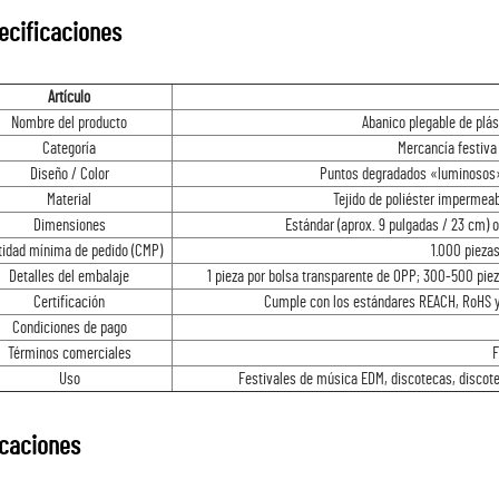
ecificaciones
Artículo
Nombre del producto
Abanico plegable de plás
Categoría
Mercancía festiva
Diseño / Color
Puntos degradados «luminosos» e
Material
Tejido de poliéster impermeab
Dimensiones
Estándar (aprox. 9 pulgadas / 23 cm) 
tidad mínima de pedido (CMP)
1.000 pieza
Detalles del embalaje
1 pieza por bolsa transparente de OPP; 300-500 pie
Certificación
Cumple con los estándares REACH, RoHS y 
Condiciones de pago
Términos comerciales
F
Uso
Festivales de música EDM, discotecas, discote
icaciones