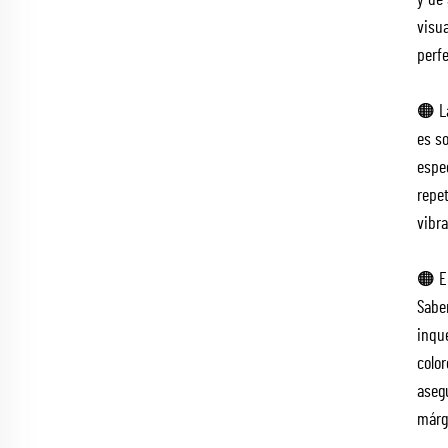
y de
visu
perf
🟠 L
es so
espe
repe
vibr
🟠 E
Sabe
inqu
colo
aseg
márg