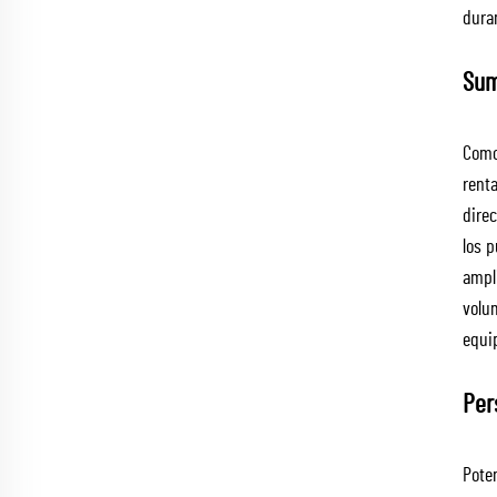
duran
Sum
Como
rent
dire
los p
ampl
volu
equi
Per
Pote