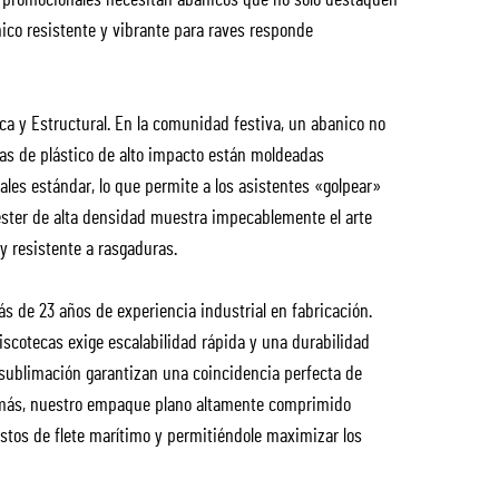
os promocionales necesitan abanicos que no solo destaquen
ico resistente y vibrante para raves responde
ca y Estructural. En la comunidad festiva, un abanico no
llas de plástico de alto impacto están moldeadas
les estándar, lo que permite a los asistentes «golpear»
iéster de alta densidad muestra impecablemente el arte
 resistente a rasgaduras.
 de 23 años de experiencia industrial en fabricación.
scotecas exige escalabilidad rápida y una durabilidad
sublimación garantizan una coincidencia perfecta de
demás, nuestro empaque plano altamente comprimido
tos de flete marítimo y permitiéndole maximizar los