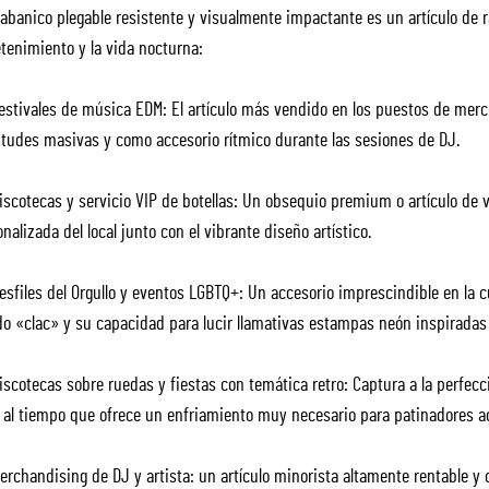
abanico plegable resistente y visualmente impactante es un artículo de r
tenimiento y la vida nocturna:
estivales de música EDM: El artículo más vendido en los puestos de merch
itudes masivas y como accesorio rítmico durante las sesiones de DJ.
iscotecas y servicio VIP de botellas: Un obsequio premium o artículo de v
nalizada del local junto con el vibrante diseño artístico.
sfiles del Orgullo y eventos LGBTQ+: Un accesorio imprescindible en la cu
o «clac» y su capacidad para lucir llamativas estampas neón inspiradas e
scotecas sobre ruedas y fiestas con temática retro: Captura a la perfecci
, al tiempo que ofrece un enfriamiento muy necesario para patinadores ac
erchandising de DJ y artista: un artículo minorista altamente rentable y