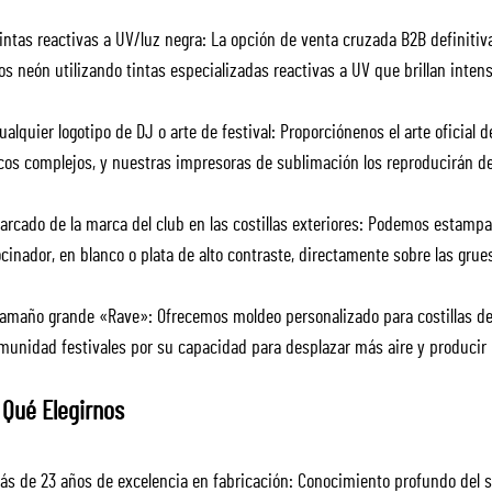
intas reactivas a UV/luz negra: La opción de venta cruzada B2B definitiv
s neón utilizando tintas especializadas reactivas a UV que brillan intens
alquier logotipo de DJ o arte de festival: Proporciónenos el arte oficial de
icos complejos, y nuestras impresoras de sublimación los reproducirán de
rcado de la marca del club en las costillas exteriores: Podemos estampar o
cinador, en blanco o plata de alto contraste, directamente sobre las grues
amaño grande «Rave»: Ofrecemos moldeo personalizado para costillas de
omunidad festivales por su capacidad para desplazar más aire y produci
 Qué Elegirnos
ás de 23 años de excelencia en fabricación: Conocimiento profundo del s