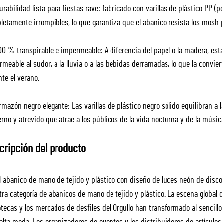
rabilidad lista para fiestas rave: fabricado con varillas de plástico PP (p
etamente irrompibles, lo que garantiza que el abanico resista los mosh pi
00 % transpirable e impermeable: A diferencia del papel o la madera, es
meable al sudor, a la lluvia o a las bebidas derramadas, lo que la convierte
te el verano.
mazón negro elegante: Las varillas de plástico negro sólido equilibran a 
no y atrevido que atrae a los públicos de la vida nocturna y de la música
cripción del producto
l abanico de mano de tejido y plástico con diseño de luces neón de dis
ra categoría de abanicos de mano de tejido y plástico. La escena global d
tecas y los mercados de desfiles del Orgullo han transformado al sencill