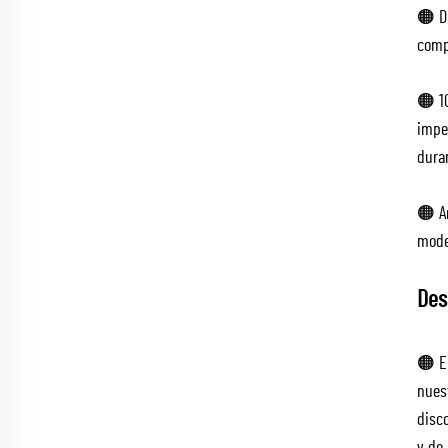
🟠 Du
compl
🟠 1
imper
duran
🟠 Ar
moder
Des
🟠 E
nuest
disco