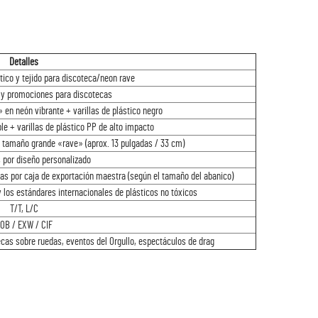
Detalles
tico y tejido para discoteca/neon rave
 y promociones para discotecas
n neón vibrante + varillas de plástico negro
le + varillas de plástico PP de alto impacto
o tamaño grande «rave» (aprox. 13 pulgadas / 33 cm)
s por diseño personalizado
zas por caja de exportación maestra (según el tamaño del abanico)
los estándares internacionales de plásticos no tóxicos
T/T, L/C
OB / EXW / CIF
cas sobre ruedas, eventos del Orgullo, espectáculos de drag