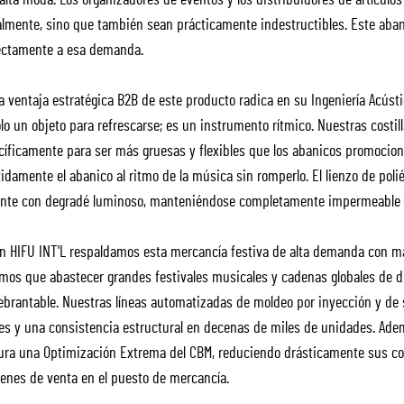
 alta moda. Los organizadores de eventos y los distribuidores de artícul
almente, sino que también sean prácticamente indestructibles. Este aban
ectamente a esa demanda.
a ventaja estratégica B2B de este producto radica en su Ingeniería Acústi
lo un objeto para refrescarse; es un instrumento rítmico. Nuestras costi
cíficamente para ser más gruesas y flexibles que los abanicos promociona
tidamente el abanico al ritmo de la música sin romperlo. El lienzo de pol
ante con degradé luminoso, manteniéndose completamente impermeable y
n HIFU INT'L respaldamos esta mercancía festiva de alta demanda con más
mos que abastecer grandes festivales musicales y cadenas globales de di
ebrantable. Nuestras líneas automatizadas de moldeo por inyección y de 
res y una consistencia estructural en decenas de miles de unidades. A
ura una Optimización Extrema del CBM, reduciendo drásticamente sus cos
enes de venta en el puesto de mercancía.