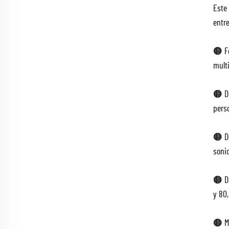
Este 
entre
🟠 F
mult
🟠 D
perso
🟠 De
sonid
🟠 Di
y 80
🟠 M