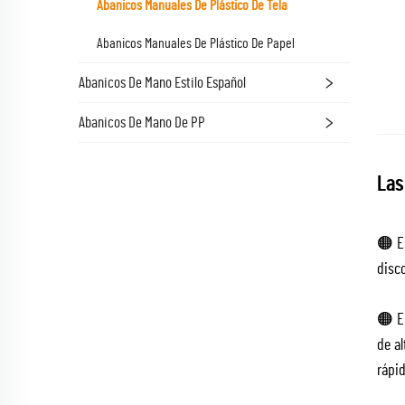
Abanicos Manuales De Plástico De Tela
Abanicos Manuales De Plástico De Papel
Abanicos De Mano Estilo Español
Abanicos De Mano De PP
Las
🟠 E
disc
🟠 El
de a
rápi