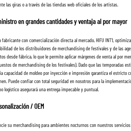
te las giras o a través de las tiendas web oficiales de los artistas.
inistro en grandes cantidades y ventaja al por mayor
 fabricante con comercialización directa al mercado, HIFU INT'L optimiza
abilidad de los distribuidores de merchandising de festivales y de las a
ctos desde fábrica, lo que le permite aplicar márgenes de venta al por m
uestos de merchandising de los festivales). Dado que las temporadas esti
ia capacidad de moldeo por inyección e impresión garantiza el estricto c
men. Puede confiar con total seguridad en nosotros para la implementaci
po logístico asegurará una entrega impecable y puntual.
sonalización / OEM
ncie su merchandising para ambientes nocturnos con nuestros servicios