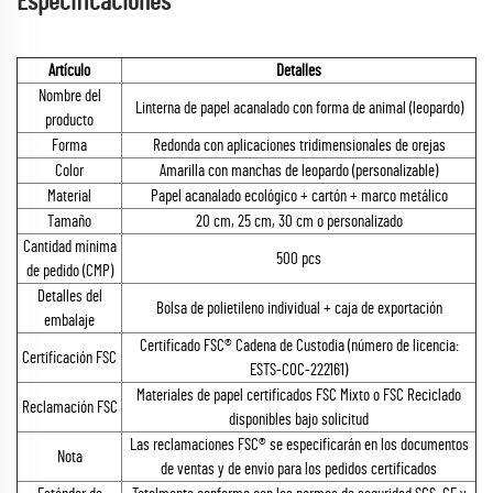
Especificaciones
Artículo
Detalles
Nombre del
Linterna de papel acanalado con forma de animal (leopardo)
producto
Forma
Redonda con aplicaciones tridimensionales de orejas
Color
Amarilla con manchas de leopardo (personalizable)
Material
Papel acanalado ecológico + cartón + marco metálico
Tamaño
20 cm, 25 cm, 30 cm o personalizado
Cantidad mínima
500 pcs
de pedido (CMP)
Detalles del
Bolsa de polietileno individual + caja de exportación
embalaje
Certificado FSC® Cadena de Custodia (número de licencia:
Certificación FSC
ESTS-COC-222161)
Materiales de papel certificados FSC Mixto o FSC Reciclado
Reclamación FSC
disponibles bajo solicitud
Las reclamaciones FSC® se especificarán en los documentos
Nota
de ventas y de envío para los pedidos certificados