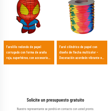
Farolillo redondo de papel
Farol cilíndrico de papel con
corrugado con forma de araña
diseño de flecha multicolor –
roja, superhéroe, con accesorio
Decoración acordeón vibrante en
para el cuerpo, para
arcoíris para carnavales, fiestas y
manualidades infantiles DIY y
eventos del Orgullo
cumpleaños
Solicite un presupuesto gratuito
Nuestro representante se pondrá en contacto con usted pronto.