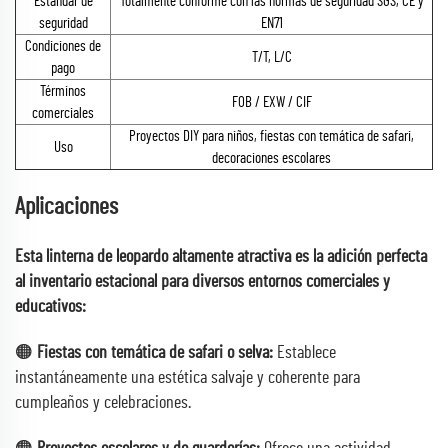
Estándar de
Totalmente conforme con las normas de seguridad SGS, CE y
seguridad
EN71
Condiciones de
T/T, L/C
pago
Términos
FOB / EXW / CIF
comerciales
Proyectos DIY para niños, fiestas con temática de safari,
Uso
decoraciones escolares
Aplicaciones
Esta linterna de leopardo altamente atractiva es la adición perfecta
al inventario estacional para diversos entornos comerciales y
educativos:
🟠
Fiestas con temática de safari o selva:
Establece
instantáneamente una estética salvaje y coherente para
cumpleaños y celebraciones.