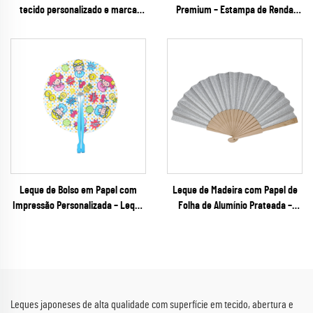
tecido personalizado e marca
Premium – Estampa de Renda
própria – Leque dobrável
Preta "Trompe L'oeil" com
premium de arte japonesa com
Guardas Envernizadas Brilhantes
nervuras pretas entalhadas, ideal
para Marcas de Moda e
para promoções corporativas
Fragrâncias
Leque de Bolso em Papel com
Leque de Madeira com Papel de
Impressão Personalizada – Leque
Folha de Alumínio Prateada –
Redondo Dobrável com Cabo de
Leque Dobrável Cintilante e
Plástico para Promoções Infantis
Elegante para Casamentos, Galas
de Verão e Brindes de Marcas de
de Ano Novo e Varejo de Festas
Bens de Consumo Rápido (FMCG)
Leques japoneses de alta qualidade com superfície em tecido, abertura e