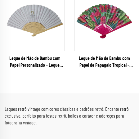
brancas douradas a relevo
Policiais
Leque de Mão de Bambu com
Leque de Mão de Bambu com
Papel Personalizado – Leque
Papel de Papagaio Tropical –
Dobrável de Qualidade de
Leque Dobrável Vibrante de Luau
Merchandising Oficial para
com Hastes Pintadas em Cores
Eventos Esportivos Globais,
Combinadas para Resorts
Festivais e Patrocinadores
Praianos e Festas de Verão
Corporativos
Leques retrô vintage com cores clássicas e padrões retrô. Encanto retrô
exclusivo, perfeito para festas retrô, bailes a caráter e adereços para
fotografia vintage.