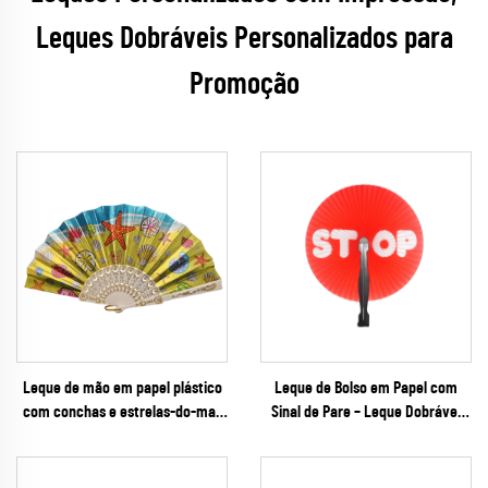
Leques Dobráveis Personalizados para
Promoção
Leque de mão em papel plástico
Leque de Bolso em Papel com
com conchas e estrelas-do-mar
Sinal de Pare – Leque Dobrável
em folha metálica – elegante
Promocional de Alta Visibilidade
leque dobrável costeiro como
para Campanhas de Segurança no
lembrança, com nervuras
Trânsito, Escolas e Forças