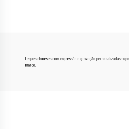
de madeira lisa com filigrana,
Leq
ideal para casamentos rústicos
Pro
e presentes premium
Fac
Marc
Ráp
Leques chineses com impressão e gravação personalizadas suporta
marca.