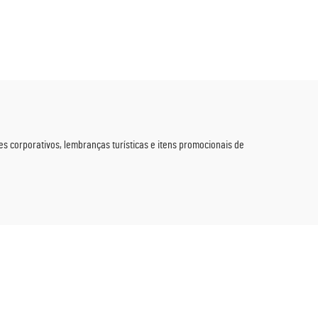
Leque
Leque Dobrável Cintilante e
o com
Elegante para Casamentos,
esenho
Galas de Ano Novo e Varejo de
las
Festas
ças de
es de
s corporativos, lembranças turísticas e itens promocionais de