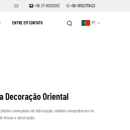
+86-27-85629392
+86-18502719422
S
ENTRE EM CONTATO
PT
a Decoração Oriental
cidades avançadas de fabricação, sólidas competências no
de festas e decoração.