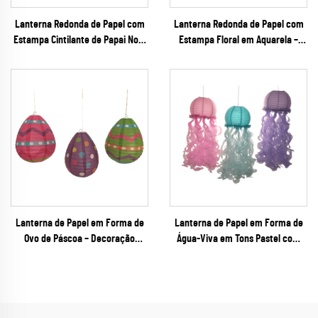
Lanterna Redonda de Papel com
Lanterna Redonda de Papel com
Estampa Cintilante de Papai Noel
Estampa Floral em Aquarela –
para Decoração de Festa de Natal
Decoração Romântica Pendurada
em Tons Pastel para Casamentos
de Primavera e Festas em Jardim
Lanterna de Papel em Forma de
Lanterna de Papel em Forma de
Ovo de Páscoa – Decoração
Água-Viva em Tons Pastel com
Pendurada Colorida com
Tentáculos Cascata – Decoração
Estampas para Festivais de
Pendurada Tridimensional Única
Primavera e Varejo de Festas
em Formato Especial para Festas
Temáticas de Sereia e do Fundo
do Mar