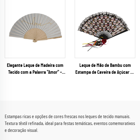
Correspondentes à Escala
Coloridas Combinadas para
Pantone para Campanhas de
Marketing Municipal
Marketing Corporativo e
Financeiro
Elegante Leque de Madeira com
Leque de Mão de Bambu com
Tecido com a Palavra "Amor" –
Estampa de Caveira de Açúcar do
Leque Dobrável Premium com
Dia dos Mortos – Leque Dobrável
Letra Dourada para Casamentos
com Bordas Góticas em Renda
de Verão, Festas de Revelação de
para o Halloween e Festivais
Gravidez e Lembranças
Culturais
Personalizadas
Estampas ricas e opções de cores frescas nos leques de tecido manuais.
Textura têxtil refinada, ideal para festas temáticas, eventos comemorativos
e decoração visual.