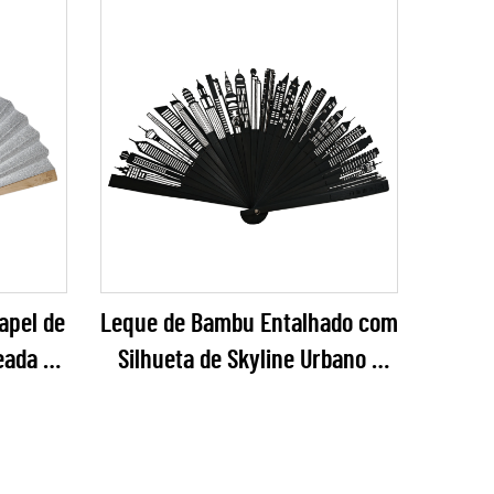
n
Recortes Florais para
Casamentos, Festas de Jardim
e Eventos
apel de
Leque de Bambu Entalhado com
eada –
Silhueta de Skyline Urbano –
nte e
Leque Dobrável em Bambu
ntos,
Preto Fosco com Silhueta
rejo de
Arquitetônica para Brindes