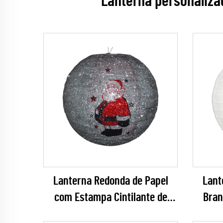
Lanterna personaliz
Lanterna Redonda de Papel
Lant
com Estampa Cintilante de
Bran
Papai Noel para Decoração de
Pe