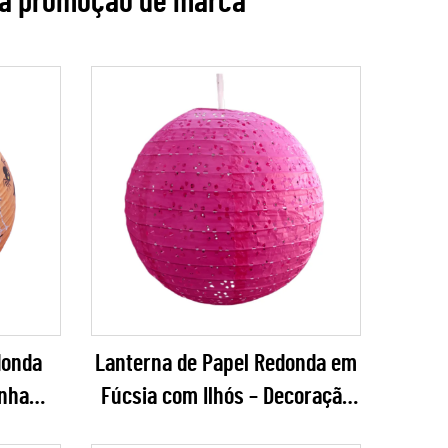
ra promoção de marca
donda
Lanterna de Papel Redonda em
nha
Fúcsia com Ilhós – Decoração
ão de
Pendurada Elegante com