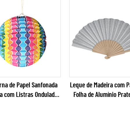
poral para Casamentos
Festa de Hallowee
listas, Artesanatos DIY e
Eventos
rna de Papel Sanfonada
Leque de Madeira com P
da com Listras Onduladas
Folha de Alumínio Prat
 Atacado – Decoração
Leque Dobrável Cintila
rada Vibrante em Arco-
Elegante para Casame
 Sulcada para Festas e
Galas de Ano Novo e Va