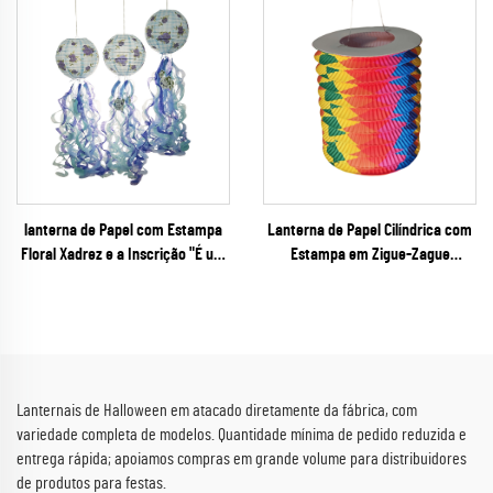
Festas e Festivais
lanterna de Papel com Estampa
Lanterna de Papel Cilíndrica com
Floral Xadrez e a Inscrição "É um
Estampa em Zigue-Zague
Menino", com Fitas Cascata –
Multicolorida – Decoração
Decoração Pendurada
Vibrante em Sanfona com Arco-
Tridimensional Única para Chás de
Íris para Carnavais, Fiestas e
Bebê e Revelações de Gênero
Eventos do Orgulho LGBTQ+
Lanternais de Halloween em atacado diretamente da fábrica, com
variedade completa de modelos. Quantidade mínima de pedido reduzida e
entrega rápida; apoiamos compras em grande volume para distribuidores
de produtos para festas.