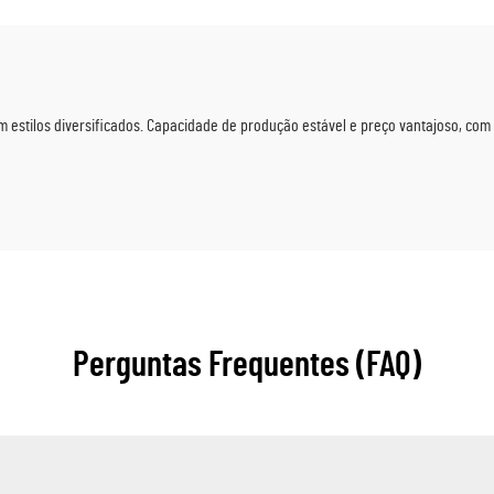
inadas para Marketing
de Revelação de Gravi
Municipal
Lembranças Personali
 estilos diversificados. Capacidade de produção estável e preço vantajoso, co
Perguntas Frequentes (FAQ)