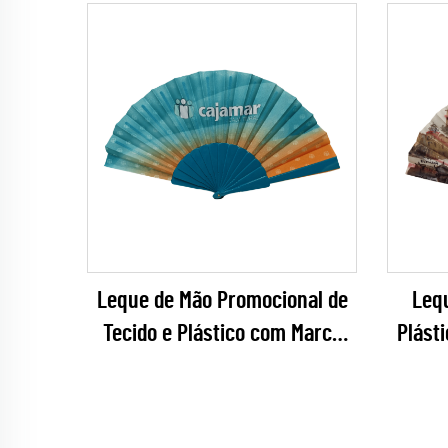
Leque de Mão Promocional de
Leq
Tecido e Plástico com Marca
Plást
Personalizada – Leque Dobrável
da C
Promocional com Cores
Souven
Correspondentes à Escala
c