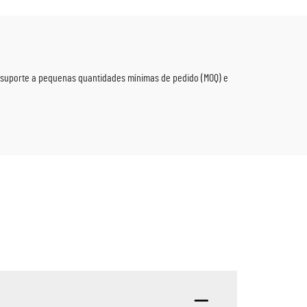
dez e
Festivais Culturais
zadas
m suporte a pequenas quantidades mínimas de pedido (MOQ) e