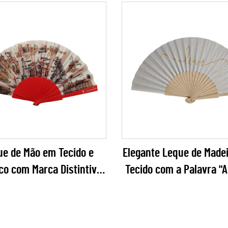
ue de Mão em Tecido e
Elegante Leque de Made
ico com Marca Distintiva
Tecido com a Palavra "
idade – Leque Dobrável
Leque Dobrável Premi
ir Turístico em Aquarela
Letra Dourada par
om Hastes Coloridas
Casamentos de Verão, 