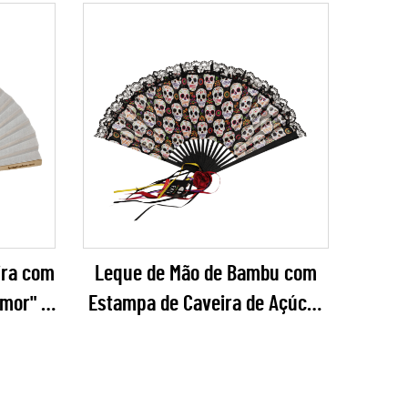
ira com
Leque de Mão de Bambu com
Amor" –
Estampa de Caveira de Açúcar
um com
do Dia dos Mortos – Leque
a
Dobrável com Bordas Góticas
Festas
em Renda para o Halloween e