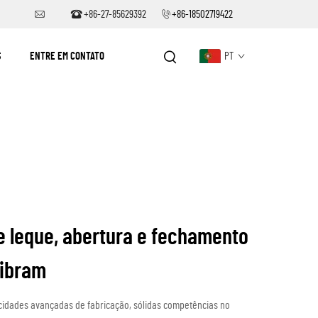
+86-27-85629392
+86-18502719422
S
ENTRE EM CONTATO
PT
 leque, abertura e fechamento
libram
cidades avançadas de fabricação, sólidas competências no