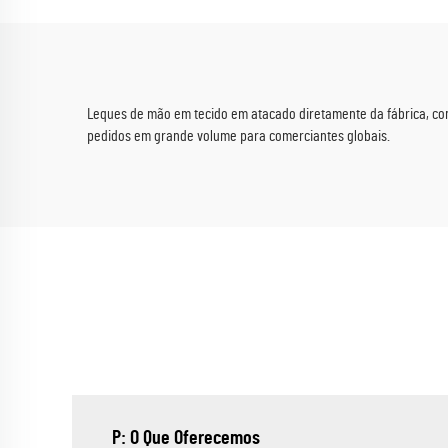
Pantone para Campanhas de
Comb
Marketing Corporativo e
Financeiro
Leques de mão em tecido em atacado diretamente da fábrica, com
pedidos em grande volume para comerciantes globais.
P: O Que Oferecemos