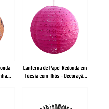
donda
Lanterna de Papel Redonda em
nha
Fúcsia com Ilhós – Decoração
ão de
Pendurada Elegante com
n
Recortes Florais para
Casamentos, Festas de Jardim
e Eventos