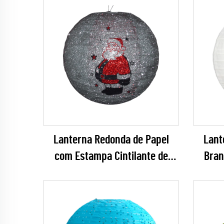
Lanterna Redonda de Papel
Lant
com Estampa Cintilante de
Bran
Papai Noel para Decoração de
Pe
Festa de Natal
Atem
Minima