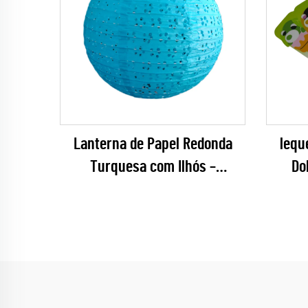
Lanterna de Papel Redonda
lequ
Turquesa com Ilhós –
Do
Decoração Pendurada Serena
Lâm
com Recortes Florais para
Plás
Casamentos na Praia, Chás de
Per
Bebê e Eventos de Verão
Anim
Anime,
e