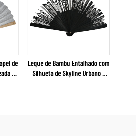
apel de
Leque de Bambu Entalhado com
eada –
Silhueta de Skyline Urbano –
nte e
Leque Dobrável em Bambu
ntos,
Preto Fosco com Silhueta
rejo de
Arquitetônica para Brindes
Corporativos e Turismo Urbano