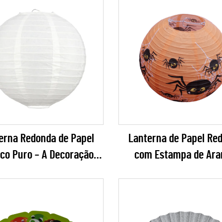
erna Redonda de Papel
Lanterna de Papel Re
co Puro – A Decoração
com Estampa de Ara
ndurada Definitiva e
Laranja para Decoraç
poral para Casamentos
Festa de Hallowee
listas, Artesanatos DIY e
Eventos