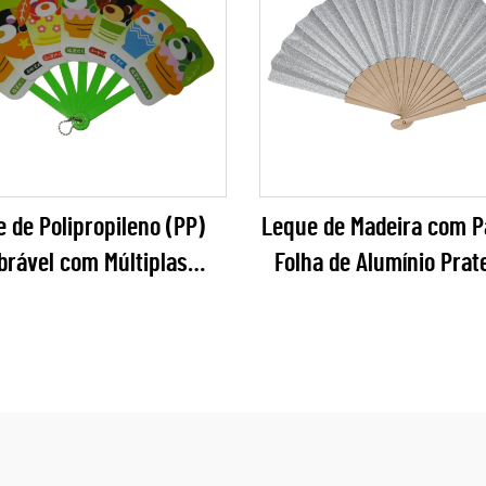
e de Polipropileno (PP)
Leque de Madeira com P
brável com Múltiplas
Folha de Alumínio Prat
inas de 16 cm – Leque
Leque Dobrável Cintila
tico Personalizado com
Elegante para Casame
sonagem de Desenho
Galas de Ano Novo e Va
ado para Produtos de
Festas
 Brinquedos em Cápsula
 Promoções Infantis