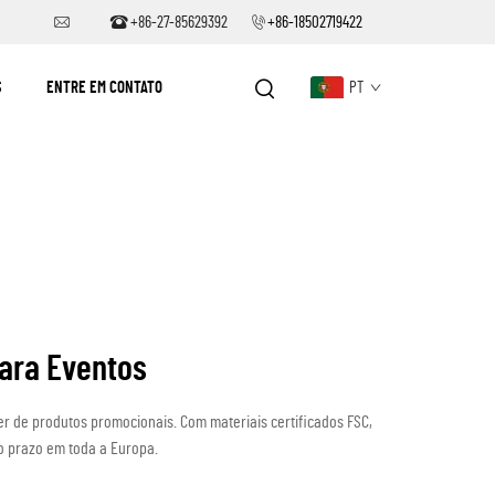
+86-27-85629392
+86-18502719422
S
ENTRE EM CONTATO
PT
para Eventos
er de produtos promocionais. Com materiais certificados FSC,
o prazo em toda a Europa.