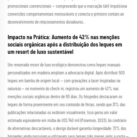
promocionais convencionais — comprovando que a marcação tátil impulsiona
conversões comportamentais mensuráveis e conecta o primeiro contato ao
desenvolvimento de relacionamentos duradouros.
Impacto na Prática: Aumento de 42% nas menções
sociais orgânicas após a distribuição dos leques em
um resort de luxo sustentável
Um renomado resort de luxo ecológico demonstrou como leques manuais
personalizados em madeira ampliam a advocacia digital. Após distribuir 500
leques em bambu de origem local — com gravações a laser inspiradas na
natureza — no momento do check-in, registrou um aumento de 42% nas
menções sociais orgânicas dentro de 90 dias. Os hóspedes destacaram os
leques de forma proeminente em seu conteúdo de férias, sendo que 31% das
publicações relacionadas os exibiram visualmente. Isso gerou um valor
estimado equivalente em mídia de US$ 740 mil (Ponemon, 2023). Ao contrário
de alternativas descartáveis, o design durável garantiu longevidade: 72% dos
hóspedes ainda possuíam e utilizavam seus leques três meses após a visita —