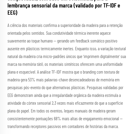
lembrança sensorial da marca (validado por TF-IDF e
EEG)
A ciência dos materiais confirma a superioridade da madeira para a retenção
orientada pelos sentidos. Sua condutividade térmica inerente aquece
suavemente ao toque humano — gerando um feedback somático positivo
ausente em plásticos termicamente inertes. Enquanto isso, a variação textural
natural da madeira cria micro-padrões únicos que 'imprimem digitalmente' sua
marca na memória tátil; os materiais sintéticos oferecem uma uniformidade
plana e esquecível. A análise TF-IDF mostra que o branding com textura de
madeira gera 53% mais palavras-chave desencadeadoras de memória em
pesquisas pós-evento do que alternativas plásticas. Pesquisas validadas por
EEG demonstram ainda que a irregularidade orgânica da madeira estimula a
atividade do córtex sensorial 2,3 vezes mais eficazmente do que a superfície
plana do papel. Em todos os eventos, leques manuais de madeira geram
consistentemente pontuações 68% mais altas de engajamento emocional —
transformando receptores passivos em contadores de histórias da marca.