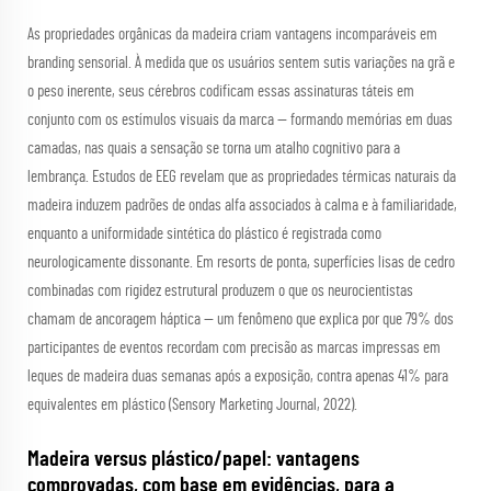
As propriedades orgânicas da madeira criam vantagens incomparáveis em
branding sensorial. À medida que os usuários sentem sutis variações na grã e
o peso inerente, seus cérebros codificam essas assinaturas táteis em
conjunto com os estímulos visuais da marca — formando memórias em duas
camadas, nas quais a sensação se torna um atalho cognitivo para a
lembrança. Estudos de EEG revelam que as propriedades térmicas naturais da
madeira induzem padrões de ondas alfa associados à calma e à familiaridade,
enquanto a uniformidade sintética do plástico é registrada como
neurologicamente dissonante. Em resorts de ponta, superfícies lisas de cedro
combinadas com rigidez estrutural produzem o que os neurocientistas
chamam de
ancoragem háptica
— um fenômeno que explica por que 79% dos
participantes de eventos recordam com precisão as marcas impressas em
leques de madeira duas semanas após a exposição, contra apenas 41% para
equivalentes em plástico (Sensory Marketing Journal, 2022).
Madeira versus plástico/papel: vantagens
comprovadas, com base em evidências, para a