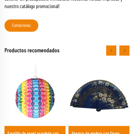
nuestro catálogo promocional!
Contáctenos
Productos recomendados
Farolillo de papel acordeón con
Abanico de madera con flores