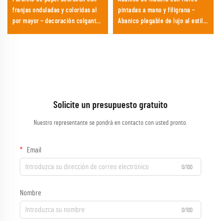
franjas onduladas y coloridas al
pintadas a mano y filigrana –
por mayor – decoración colgante
Abanico plegable de lujo al estilo
ribeteada y vibrante con efecto
flamenco español para boutiques
arcoíris para fiestas y festivales
nupciales y danza teatral
Solicite un presupuesto gratuito
Nuestro representante se pondrá en contacto con usted pronto.
Email
0/100
Nombre
0/100