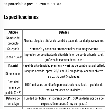
en patrocinio o presupuesto minorista.
Especificaciones
Artículo
Detalles
Nombre del
Abanico plegable oficial de bambú y papel de calidad para eventos
producto
Categoría
Mercancía y abanicos promocionales para megaeventos
Impresión personalizada de alta definición de borde a borde (p. ej.,
Diseño / Color
gráficos de eventos deportivos)
Material
Papel de alta densidad premium + varillas de bambú natural tallado
Longitud cerrado: aprox. 20,8 cm (8,2 pulgadas) / Anchura abierta:
Dimensiones
aprox. 38 cm (15 pulgadas)
Cantidad
1.000 unidades por diseño personalizado (escalable a pedidos de
mínima de
varios millones de unidades)
pedido (CMP)
Detalles del
1 unidad por bolsa transparente de OPP; 500 unidades por caja de
embalaje
exportación maestra (muy compacta)