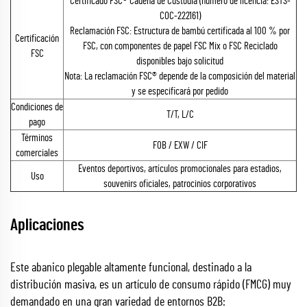
Certificado FSC® Cadena de Custodia (número de licencia: ESTS-
COC-222161)
Reclamación FSC: Estructura de bambú certificada al 100 % por
Certificación
FSC, con componentes de papel FSC Mix o FSC Reciclado
FSC
disponibles bajo solicitud
Nota: La reclamación FSC® depende de la composición del material
y se especificará por pedido
Condiciones de
T/T, L/C
pago
Términos
FOB / EXW / CIF
comerciales
Eventos deportivos, artículos promocionales para estadios,
Uso
souvenirs oficiales, patrocinios corporativos
Aplicaciones
Este abanico plegable altamente funcional, destinado a la
distribución masiva, es un artículo de consumo rápido (FMCG) muy
demandado en una gran variedad de entornos B2B: