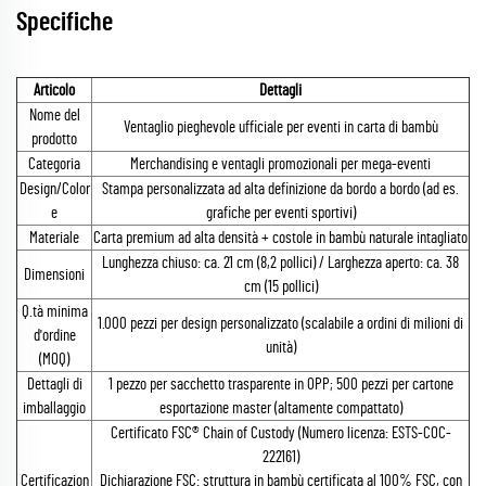
Specifiche
Articolo
Dettagli
Nome del
Ventaglio pieghevole ufficiale per eventi in carta di bambù
prodotto
Categoria
Merchandising e ventagli promozionali per mega-eventi
Design/Color
Stampa personalizzata ad alta definizione da bordo a bordo (ad es.
e
grafiche per eventi sportivi)
Materiale
Carta premium ad alta densità + costole in bambù naturale intagliato
Lunghezza chiuso: ca. 21 cm (8,2 pollici) / Larghezza aperto: ca. 38
Dimensioni
cm (15 pollici)
Q.tà minima
1.000 pezzi per design personalizzato (scalabile a ordini di milioni di
d'ordine
unità)
(MOQ)
Dettagli di
1 pezzo per sacchetto trasparente in OPP; 500 pezzi per cartone
imballaggio
esportazione master (altamente compattato)
Certificato FSC® Chain of Custody (Numero licenza: ESTS-COC-
222161)
Certificazion
Dichiarazione FSC: struttura in bambù certificata al 100% FSC, con