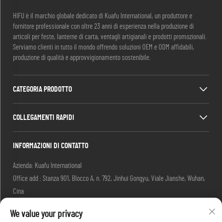
HIFU è il marchio globale dedicato di Kuafu International, un produttore e
fornitore professionale con oltre 23 anni di esperienza nella produzione di
articoli per feste, lanterne di carta, ventagli artigianali e prodotti promozionali.
Serviamo clienti in tutto il mondo offrendo soluzioni OEM e ODM affidabili,
produzione di qualità e approvvigionamento sostenibile.
CATEGORIA PRODOTTO
COLLEGAMENTI RAPIDI
INFORMAZIONI DI CONTATTO
Azienda: Kuafu International
Office add : Stanza 901, Blocco A, n. 792, Jinhui Gongyu, Viale Jianshe, Wuhan,
Cina
Email:
[email protected]
We value your privacy
[email protected]