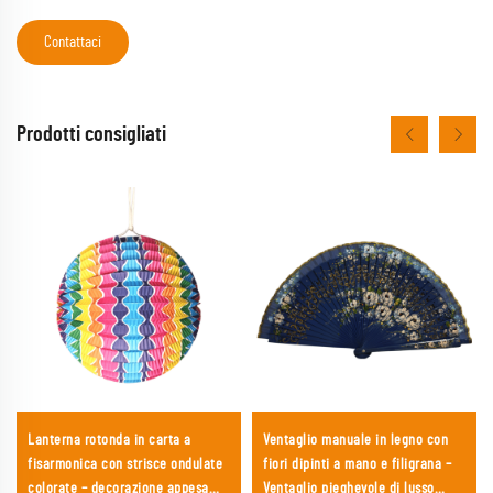
Contattaci
Prodotti consigliati
Lanterna rotonda in carta a
Ventaglio manuale in legno con
fisarmonica con strisce ondulate
fiori dipinti a mano e filigrana –
colorate – decorazione appesa
Ventaglio pieghevole di lusso