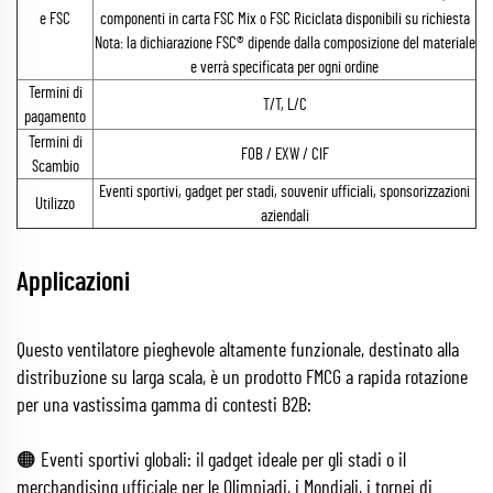
e FSC
componenti in carta FSC Mix o FSC Riciclata disponibili su richiesta
Nota: la dichiarazione FSC® dipende dalla composizione del materiale
e verrà specificata per ogni ordine
Termini di
T/T, L/C
pagamento
Termini di
FOB / EXW / CIF
Scambio
Eventi sportivi, gadget per stadi, souvenir ufficiali, sponsorizzazioni
Utilizzo
aziendali
Applicazioni
Questo ventilatore pieghevole altamente funzionale, destinato alla
distribuzione su larga scala, è un prodotto FMCG a rapida rotazione
per una vastissima gamma di contesti B2B:
🟠 Eventi sportivi globali: il gadget ideale per gli stadi o il
merchandising ufficiale per le Olimpiadi, i Mondiali, i tornei di