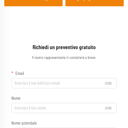
rigata e vivace a effetto
nello stile spagnolo flamenco, per
arcobaleno per feste e festival
boutique nuziali e danza teatrale
Richiedi un preventivo gratuito
Il nostro rappresentante ti contatterà a breve.
Email
0/100
Nome
0/100
Nome aziendale