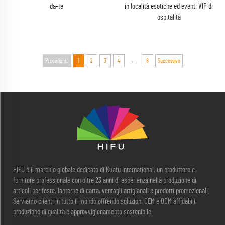
da-te
in località esotiche ed eventi VIP di
ospitalità
...
Precedente
1
2
3
4
8
Successivo
HIFU è il marchio globale dedicato di Kuafu International, un produttore e
fornitore professionale con oltre 23 anni di esperienza nella produzione di
articoli per feste, lanterne di carta, ventagli artigianali e prodotti promozionali.
Serviamo clienti in tutto il mondo offrendo soluzioni OEM e ODM affidabili,
produzione di qualità e approvvigionamento sostenibile.