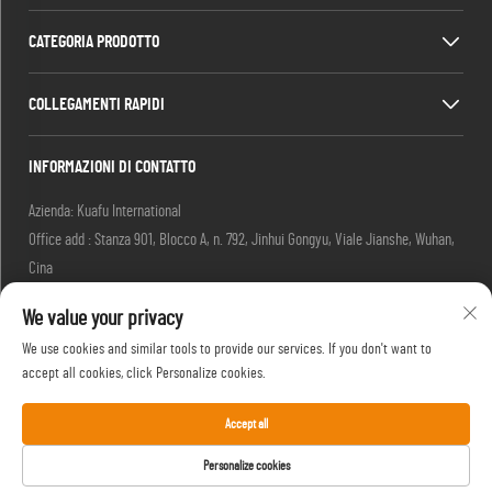
CATEGORIA PRODOTTO
COLLEGAMENTI RAPIDI
INFORMAZIONI DI CONTATTO
Azienda: Kuafu International
Office add : Stanza 901, Blocco A, n. 792, Jinhui Gongyu, Viale Jianshe, Wuhan,
Cina
Email:
[email protected]
We value your privacy
[email protected]
Tel.:
+86-27-85629392
We use cookies and similar tools to provide our services. If you don't want to
Cellulare:
+86-18502719422
accept all cookies, click Personalize cookies.
Accept all
Copyright © HIFU, un marchio di Kuafu International. Tutti i diritti riservati. -
Personalize cookies
Informativa sulla privacy