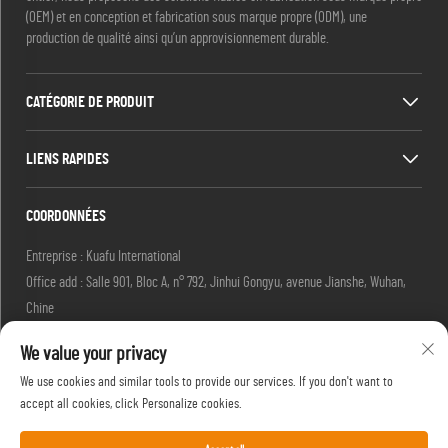
(OEM) et en conception et fabrication sous marque propre (ODM), une
production de qualité ainsi qu’un approvisionnement durable.
CATÉGORIE DE PRODUIT
LIENS RAPIDES
COORDONNÉES
Entreprise : Kuafu International
Office add : Salle 901, Bloc A, n° 792, Jinhui Gongyu, avenue Jianshe, Wuhan,
Chine
E-mail :
[email protected]
We value your privacy
[email protected]
Tél. :
+86-27-85629392
We use cookies and similar tools to provide our services. If you don't want to
Mobile :
+86-18502719422
accept all cookies, click Personalize cookies.