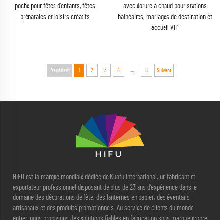
poche pour fêtes d’enfants, fêtes
avec dorure à chaud pour stations
prénatales et loisirs créatifs
balnéaires, mariages de destination et
accueil VIP
...
Précédent
1
2
3
4
8
Suivant
HIFU est la marque mondiale dédiée de Kuafu International, un fabricant et
exportateur professionnel disposant de plus de 23 ans d’expérience dans le
domaine des décorations de fête, des lanternes en papier, des éventails
artisanaux et des produits promotionnels. Au service de clients du monde
entier, nous proposons des solutions fiables en fabrication sous marque propre