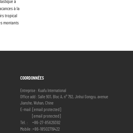
lastique à
vacances à la
rs tropical
es montants
COORDONNÉES
Entreprise : Kuafu International
Office add : Salle 901, Bloc A, n° 792, Jinhui Gongyu, avenue
Jianshe, Wuhan, Chine
E-mail :
[email protected]
[email protected]
Tél. :
+86-27-85629392
Mobile :
+86-18502719422