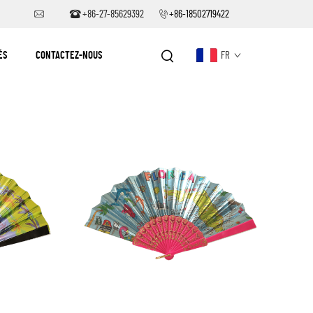
+86-27-85629392
+86-18502719422
ÉS
CONTACTEZ-NOUS
FR