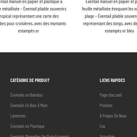
ntail manuel en papier et plastique à
Éventail manuel en papier et p
le métallisée – Éventail pliable souvenirs
feuille métallisée évoquant les 
tropical représentant une carte des
plage – Éventail pliable souveni
bes pour croisières, avec des montants
représentant des tongs, avec d
estampés or
estampés or bleu
CATÉGORIE DE PRODUIT
LIENS RAPIDES
Éventails en Bambou
Page d'accueil
Éventails En Bois À Main
Produits
Lanternes
À Propos De Nous
Éventails en Plastique
Cas
Éventails Manuelles De Style Espagnol
Actualités