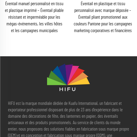
Éventail manuel personnalisé en tissu
Éventail en plastique et tissu
et plastique imprimé – Éventail pliable
personnalisé avec marque déposée –
résistant et imperméable pour les
Éventail pliant promotionnel aux
mégas-événements, les villes hôtes
couleurs Pantone pour les campagnes
et les campagnes municipales
marketing corporatives et financières
HIFU est la marque mondiale dédiée de Kuafu International, un fabricant et
exportateur professionnel disposant de plus de 23 ans d’expérience dans le
domaine des décorations de fête, des lanternes en papier, des éventails
artisanaux et des produits promotionnels. Au service de clients du monde
entier, nous proposons des solutions fiables en fabrication sous marque propre
(OEM) et en conception et fabrication sous marque propre (ODM), une