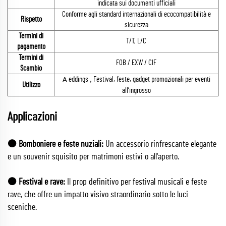
indicata sui documenti ufficiali
Conforme agli standard internazionali di ecocompatibilità e
Rispetto
sicurezza
Termini di
T/T, L/C
pagamento
Termini di
FOB / EXW / CIF
Scambio
eddings
Festival, feste, gadget promozionali per eventi
A
,
Utilizzo
all’ingrosso
Applicazioni
🟠 Bomboniere e feste nuziali:
Un accessorio rinfrescante elegante
e un souvenir squisito per matrimoni estivi o all'aperto.
🟠 Festival e rave:
Il prop definitivo per festival musicali e feste
rave, che offre un impatto visivo straordinario sotto le luci
sceniche.