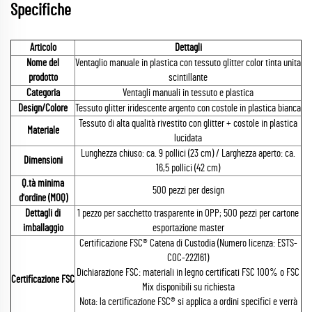
Specifiche
Articolo
Dettagli
Nome del
Ventaglio manuale in plastica con tessuto glitter color tinta unita
prodotto
scintillante
Categoria
Ventagli manuali in tessuto e plastica
Design/Colore
Tessuto glitter iridescente argento con costole in plastica bianca
Tessuto di alta qualità rivestito con glitter + costole in plastica
Materiale
lucidata
Lunghezza chiuso: ca. 9 pollici (23 cm) / Larghezza aperto: ca.
Dimensioni
16,5 pollici (42 cm)
Q.tà minima
500 pezzi per design
d'ordine (MOQ)
Dettagli di
1 pezzo per sacchetto trasparente in OPP; 500 pezzi per cartone
imballaggio
esportazione master
Certificazione FSC® Catena di Custodia (Numero licenza: ESTS-
COC-222161)
Dichiarazione FSC: materiali in legno certificati FSC 100% o FSC
Certificazione FSC
Mix disponibili su richiesta
Nota: la certificazione FSC® si applica a ordini specifici e verrà