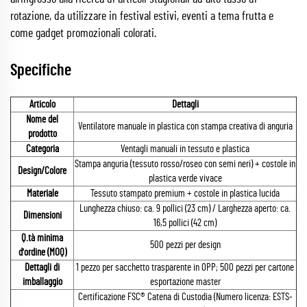
rotazione, da utilizzare in festival estivi, eventi a tema frutta e
come gadget promozionali colorati.
Specifiche
Articolo
Dettagli
Nome del
Ventilatore manuale in plastica con stampa creativa di anguria
prodotto
Categoria
Ventagli manuali in tessuto e plastica
Stampa anguria (tessuto rosso/roseo con semi neri) + costole in
Design/Colore
plastica verde vivace
Materiale
Tessuto stampato premium + costole in plastica lucida
Lunghezza chiuso: ca. 9 pollici (23 cm) / Larghezza aperto: ca.
Dimensioni
16,5 pollici (42 cm)
Q.tà minima
500 pezzi per design
d'ordine (MOQ)
Dettagli di
1 pezzo per sacchetto trasparente in OPP; 500 pezzi per cartone
imballaggio
esportazione master
Certificazione FSC® Catena di Custodia (Numero licenza: ESTS-