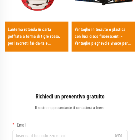
Lanterna rotonda in carta
Ventaglio in tessuto e plastica
goffrata a forma di tigre rossa,
con luci disco fluorescenti –
per lavoretti fai-da-te e
Ventaglio pieghevole vivace per
decorazioni per compleanni per
rave, festival musicali, discoteche
bambini
e merchandising per feste
Richiedi un preventivo gratuito
Il nostro rappresentante ti contatterà a breve.
Email
0/100