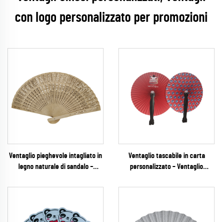
con logo personalizzato per promozioni
Ventaglio pieghevole intagliato in
Ventaglio tascabile in carta
legno naturale di sandalo –
personalizzato – Ventaglio
Ventaglio manuale vintage in
pieghevole rotondo promozionale
legno semplice con filigrana,
a doppia faccia per campagne di
ideale per matrimoni rustici e
marchi FMCG e per la casa
omaggi premium