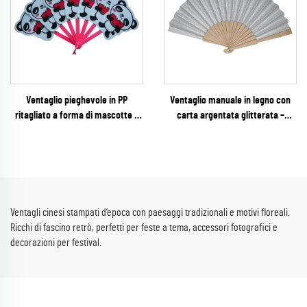
Ventaglio pieghevole in PP
Ventaglio manuale in legno con
ritagliato a forma di mascotte –
carta argentata glitterata –
Ventaglio personalizzato in
Ventaglio pieghevole scintillante e
plastica con silhouette cartoon di
glamour per matrimoni, feste di
panda e multi-lame, per souvenir
Capodanno e vendita al dettaglio
zoologici e promozioni estive
per eventi
Ventagli cinesi stampati d’epoca con paesaggi tradizionali e motivi floreali.
Ricchi di fascino retrò, perfetti per feste a tema, accessori fotografici e
decorazioni per festival.