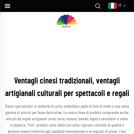
IT
Ventagli cinesi tradizionali, ventagli
artigianali culturali per spettacoli e regali
Siamo specializzati in lanterne di carta, ombrelloni, palle di favo di miele e una vasta
gamma di articoli per feste decorative. La nostra linea di prodotti comprende anche
articoli da regalo artigianali come carta, tessuto, bambù, legno e ventilatori a mano
in plastica. Tutti i prodotti sono fabbricati sotto rigoroso controllo di qualità e
possono essere conformi agli standard internazionali e ai requisiti di prova. I test