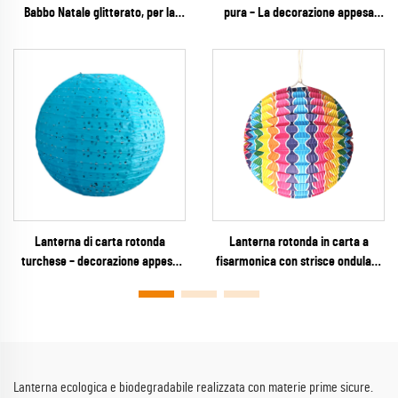
Babbo Natale glitterato, per la
pura – La decorazione appesa
decorazione di feste natalizie
definitiva ed evergreen per
matrimoni minimalisti, lavoretti
fai-da-te ed eventi
Lanterna di carta rotonda
Lanterna rotonda in carta a
turchese – decorazione appesa
fisarmonica con strisce ondulate
serena con ritagli floreali per
colorate – decorazione appesa
matrimoni in spiaggia, baby
rigata e vivace a effetto
shower ed eventi estivi
arcobaleno per feste e festival
Lanterna ecologica e biodegradabile realizzata con materie prime sicure.