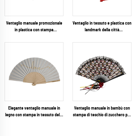
Ventaglio manuale promozionale
Ventaglio in tessuto e plastica con
in plastica con stampa
landmark della città
personalizzata su tessuto –
personalizzato – Ventaglio
Ventaglio pieghevole
pieghevole da souvenir turistico
promozionale con colori abbinati
ad acquerello con costole
al Pantone per campagne di
abbinata ai colori per la
marketing aziendale e finanziario
promozione cittadina
Elegante ventaglio manuale in
Ventaglio manuale in bambù con
legno con stampa in tessuto della
stampa di teschio di zucchero per
parola "Amore" – Ventaglio
il Giorno dei Morti – Ventaglio
pieghevole premium con scritta
pieghevole con bordo in pizzo
dorata, ideale per matrimoni
gotico per Halloween e festival