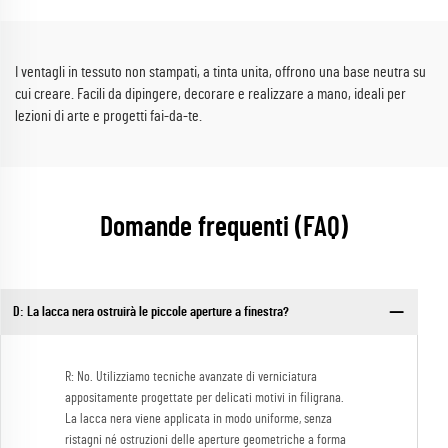
estivi, baby shower, e favori
culturali
personalizzati
I ventagli in tessuto non stampati, a tinta unita, offrono una base neutra su
cui creare. Facili da dipingere, decorare e realizzare a mano, ideali per
lezioni di arte e progetti fai-da-te.
Domande frequenti (FAQ)
D: La lacca nera ostruirà le piccole aperture a finestra?
R: No. Utilizziamo tecniche avanzate di verniciatura
appositamente progettate per delicati motivi in filigrana.
La lacca nera viene applicata in modo uniforme, senza
ristagni né ostruzioni delle aperture geometriche a forma