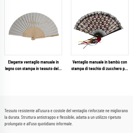
promozionale con colori abbinati
ad acquerello con costole
al Pantone per campagne di
abbinata ai colori per la
marketing aziendale e finanziario
promozione cittadina
Elegante ventaglio manuale in
Ventaglio manuale in bambù con
legno con stampa in tessuto della
stampa di teschio di zucchero per
parola "Amore" – Ventaglio
il Giorno dei Morti – Ventaglio
pieghevole premium con scritta
pieghevole con bordo in pizzo
dorata, ideale per matrimoni
gotico per Halloween e festival
estivi, baby shower, e favori
culturali
personalizzati
Tessuto resistente all’usura e costole del ventaglio rinforzate ne migliorano
la durata. Struttura antistrappo e flessibile, adatta a un utilizzo ripetuto
prolungato e all’uso quotidiano informale.