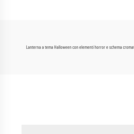
vivace a effetto arcobaleno per
appen
feste e festival
per 
giocat
Lanterna a tema Halloween con elementi horror e schema cromatico