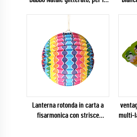
Babbo Natale glitterato, per la
bianc
decorazione di feste natalizie
appesa
per 
lavor
Lanterna rotonda in carta a
ventag
fisarmonica con strisce
multi-
ondulate colorate –
person
decorazione appesa rigata e
pers