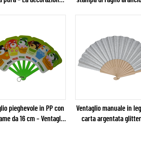
a pura – La decorazione
stampa di ragno aranci
 definitiva ed evergreen
la decorazione della fe
matrimoni minimalisti,
Halloween
etti fai-da-te ed eventi
lio pieghevole in PP con
Ventaglio manuale in le
lame da 16 cm – Ventaglio
carta argentata glitte
alizzato in plastica con
Ventaglio pieghevo
onaggio cartoon IP, da
scintillante e glamou