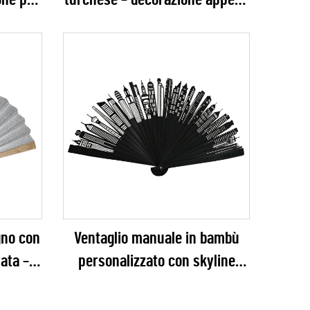
one per
turchese – decorazione appesa
sta di
serena con ritagli floreali per
matrimoni in spiaggia, baby
shower ed eventi estivi
gno con
Ventaglio manuale in bambù
rata –
personalizzato con skyline
le
cittadina intagliata – Ventaglio
r per
pieghevole con silhouette