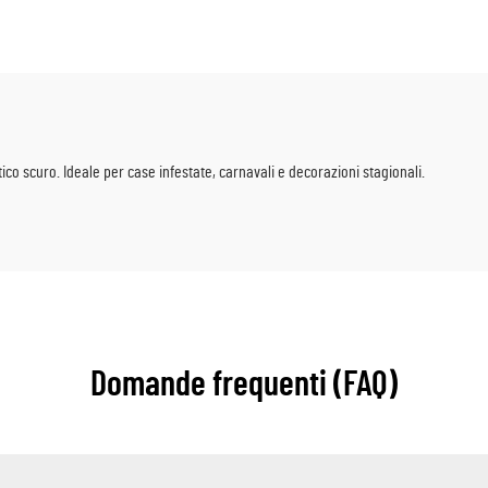
dere come portachiavi,
matrimoni, feste di Ca
merchandising anime,
e vendita al dettaglio pe
toli capsule e promozioni
per bambini
 scuro. Ideale per case infestate, carnavali e decorazioni stagionali.
Domande frequenti (FAQ)