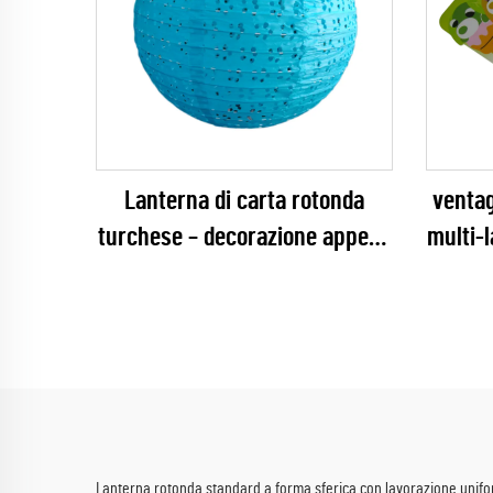
Lanterna di carta rotonda
ventag
turchese – decorazione appesa
multi-
serena con ritagli floreali per
person
matrimoni in spiaggia, baby
pers
shower ed eventi estivi
appen
per 
giocat
Lanterna rotonda standard a forma sferica con lavorazione uniforme