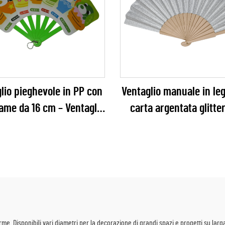
lio pieghevole in PP con
Ventaglio manuale in le
lame da 16 cm – Ventaglio
carta argentata glitte
alizzato in plastica con
Ventaglio pieghevo
onaggio cartoon IP, da
scintillante e glamou
dere come portachiavi,
matrimoni, feste di Ca
merchandising anime,
e vendita al dettaglio pe
toli capsule e promozioni
per bambini
. Disponibili vari diametri per la decorazione di grandi spazi e progetti su larga