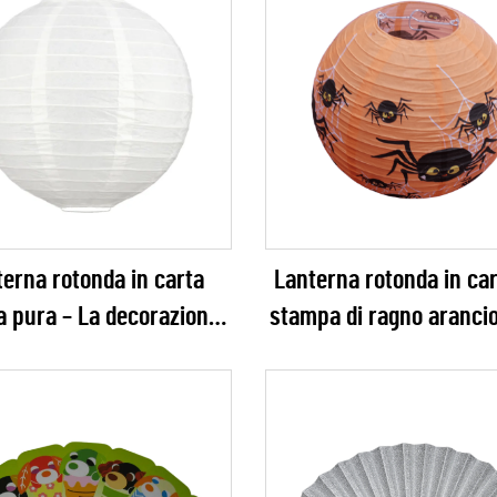
erna rotonda in carta
Lanterna rotonda in ca
a pura – La decorazione
stampa di ragno aranci
 definitiva ed evergreen
la decorazione della fe
matrimoni minimalisti,
Halloween
etti fai-da-te ed eventi