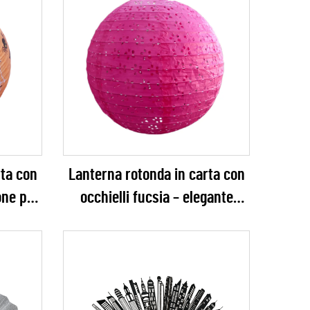
rta con
Lanterna rotonda in carta con
one per
occhielli fucsia – elegante
sta di
decorazione appesa con ritagli
floreali per matrimoni, feste in
giardino ed eventi