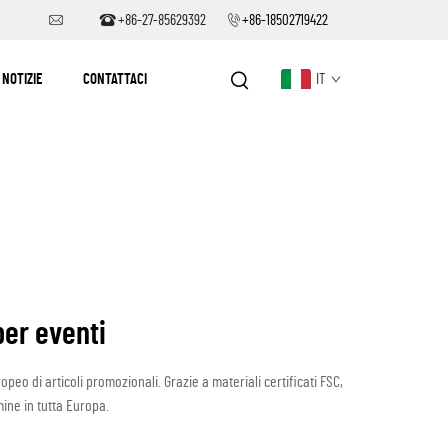
+86-27-85629392
+86-18502719422
NOTIZIE
CONTATTACI
IT
per eventi
peo di articoli promozionali. Grazie a materiali certificati FSC,
ine in tutta Europa.