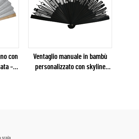
gno con
Ventaglio manuale in bambù
rata –
personalizzato con skyline
le
cittadina intagliata – Ventaglio
r per
pieghevole con silhouette
podanno
architettonica opaca nera,
r eventi
ideale per regali aziendali e
promozione del turismo urbano
 scala.