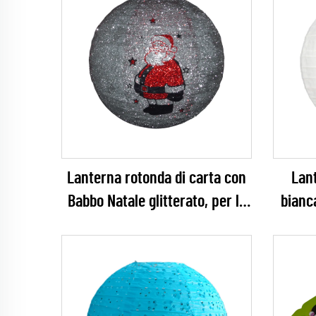
Lanterna rotonda di carta con
Lant
Babbo Natale glitterato, per la
bianc
decorazione di feste natalizie
appesa
per 
lavor