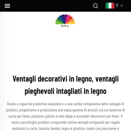
IT
Ventagli decorativi in legno, ventagli
pieghevoli intagliati in legno
Grazie a capacità produttive avanzate e a una solida competenza nello sviluppo di
prodotti, progettiamo e produciamo una vasta gamma di articoli, tra cui lanterne di
carta per feste, paralumi, palloni a nido d’ape e accessori decorativi per feste. Il
nostro portafoglio prodotti comprende inoltre ventagli artigianali per regalo
realizzati in carta, tessuto, bambù, legno e plastica, creati con precisione e