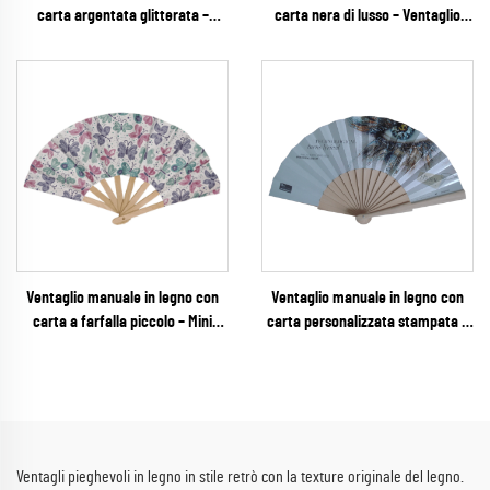
carta argentata glitterata –
carta nera di lusso – Ventaglio
Ventaglio pieghevole scintillante e
pieghevole personalizzato con
glamour per matrimoni, feste di
foglia d'oro stampata, ideale per
Capodanno e vendita al dettaglio
resort, matrimoni in località
per eventi
esotiche ed eventi VIP di
ospitalità
Ventaglio manuale in legno con
Ventaglio manuale in legno con
carta a farfalla piccolo – Mini
carta personalizzata stampata –
ventaglio pieghevole tascabile
Ventaglio pieghevole
per feste per bambini, baby
promozionale di alta definizione
shower e lavoretti fai-da-te
con marchio aziendale per fiere
commerciali ed eventi aziendali
Ventagli pieghevoli in legno in stile retrò con la texture originale del legno.