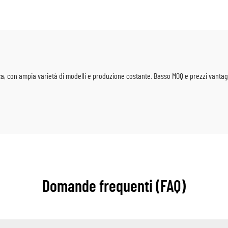
Halloween
tridimensionale unica pe
per bambini e baby s
a, con ampia varietà di modelli e produzione costante. Basso MOQ e prezzi vantaggiosi
Domande frequenti (FAQ)