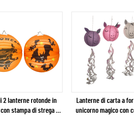
i 2 lanterne rotonde in
Lanterne di carta a fo
 con stampa di strega e
unicorno magico con c
strello arancioni per la
nastro iridescente
razione della festa di
decorazione appe