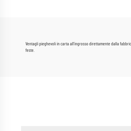
per compleanni per bambini
Ventagli pieghevoli in carta all'ingrosso direttamente dalla fabbric
feste.