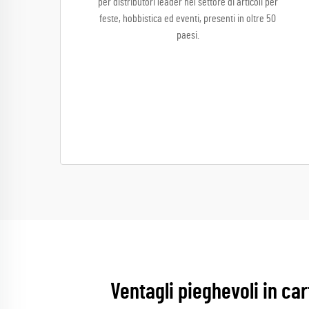
per distributori leader nel settore di articoli per
feste, hobbistica ed eventi, presenti in oltre 50
paesi.
Ventagli pieghevoli in cart