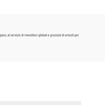
r feste
traforato, adatto a matrimoni
hower
gotici ed eventi VIP di lusso
, al servizio di rivenditori globali e grossisti di articoli per