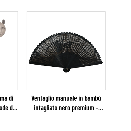
rma di
Ventaglio manuale in bambù
ode di
intagliato nero premium –
 –
Ventaglio pieghevole in bambù
sa
semplice ma intricatamente