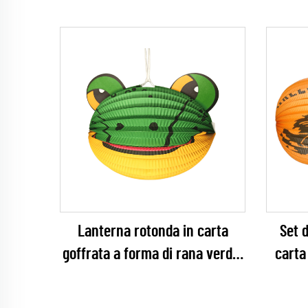
Lanterna rotonda in carta
Set d
goffrata a forma di rana verde,
carta
vendita all’ingrosso, per
pipi
lavoretti fai-da-te e decorazioni
deco