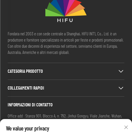
Fondata nel 2003 e con sede centrale a Shanghai, HIFU INT’L Co., Ltd. è un
produttore e fornitore specializzato in articoli per feste e prodotti promozionali.
Con oltre due decenni di esperienza nel settore, serviamo clienti in Europa,
Australia, Americhe e altri mercati globali.
CATEGORIA PRODOTTO
COLLEGAMENTI RAPIDI
INFORMAZIONI DI CONTATTO
Office add : Stanza 901, Blocco A, n. 792, Jinhui Gongyu, Viale Jianshe, Wuhan,
Cina
We value your privacy
Email:
[email protected]