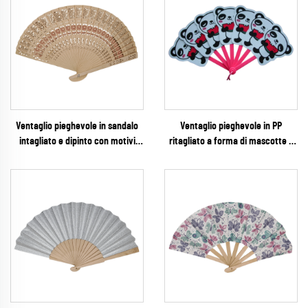
Ventaglio pieghevole in sandalo
Ventaglio pieghevole in PP
intagliato e dipinto con motivi
ritagliato a forma di mascotte –
floreali – Ventaglio manuale in
Ventaglio personalizzato in
legno filigranato d'ispirazione
plastica con silhouette cartoon di
vintage per matrimoni primaverili,
panda e multi-lame, per souvenir
favori boho e tè pomeridiani
zoologici e promozioni estive