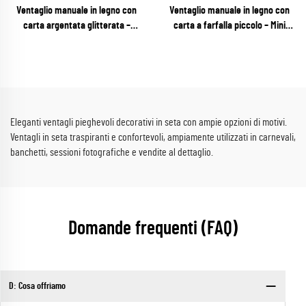
Ventaglio manuale in legno con
Ventaglio manuale in legno con
carta argentata glitterata –
carta a farfalla piccolo – Mini
Ventaglio pieghevole scintillante e
ventaglio pieghevole tascabile
glamour per matrimoni, feste di
per feste per bambini, baby
Capodanno e vendita al dettaglio
shower e lavoretti fai-da-te
per eventi
Eleganti ventagli pieghevoli decorativi in seta con ampie opzioni di motivi.
Ventagli in seta traspiranti e confortevoli, ampiamente utilizzati in carnevali,
banchetti, sessioni fotografiche e vendite al dettaglio.
Domande frequenti (FAQ)
D: Cosa offriamo