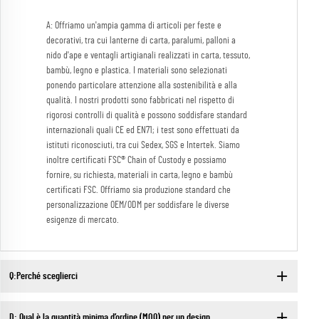
A: Offriamo un'ampia gamma di articoli per feste e
decorativi, tra cui lanterne di carta, paralumi, palloni a
nido d'ape e ventagli artigianali realizzati in carta, tessuto,
bambù, legno e plastica. I materiali sono selezionati
ponendo particolare attenzione alla sostenibilità e alla
qualità. I nostri prodotti sono fabbricati nel rispetto di
rigorosi controlli di qualità e possono soddisfare standard
internazionali quali CE ed EN71; i test sono effettuati da
istituti riconosciuti, tra cui Sedex, SGS e Intertek. Siamo
inoltre certificati FSC® Chain of Custody e possiamo
fornire, su richiesta, materiali in carta, legno e bambù
certificati FSC. Offriamo sia produzione standard che
personalizzazione OEM/ODM per soddisfare le diverse
esigenze di mercato.
Q:Perché sceglierci
D: Qual è la quantità minima d’ordine (MOQ) per un design