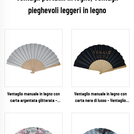
pieghevoli leggeri in legno
Ventaglio manuale in legno con
Ventaglio manuale in legno con
carta argentata glitterata –
carta nera di lusso – Ventaglio
Ventaglio pieghevole scintillante e
pieghevole personalizzato con
glamour per matrimoni, feste di
foglia d'oro stampata, ideale per
Capodanno e vendita al dettaglio
resort, matrimoni in località
per eventi
esotiche ed eventi VIP di
ospitalità