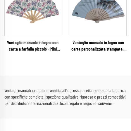
Ventaglio manuale in legno con
Ventaglio manuale in legno con
carta a farfalla piccolo – Mini
carta personalizzata stampata –
ventaglio pieghevole tascabile
Ventaglio pieghevole
per feste per bambini, baby
promozionale di alta definizione
shower e lavoretti fai-da-te
con marchio aziendale per fiere
commerciali ed eventi aziendali
Ventagli manuali in legno in vendita all'ingrosso direttamente dalla fabbrica,
con specifiche complete. Ispezione qualitativa rigorosa e prezzi competitivi,
per distributori internazionali di articoli regalo e negozi di souvenir.