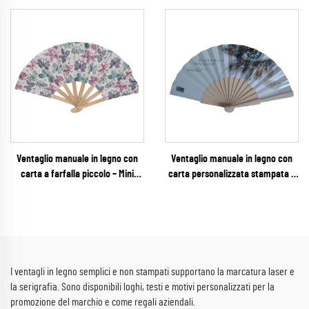
glamour per matrimoni, feste di
foglia d'oro stampata, ideale per
Capodanno e vendita al dettaglio
resort, matrimoni in località
per eventi
esotiche ed eventi VIP di
ospitalità
Ventaglio manuale in legno con
Ventaglio manuale in legno con
carta a farfalla piccolo – Mini
carta personalizzata stampata –
ventaglio pieghevole tascabile
Ventaglio pieghevole
per feste per bambini, baby
promozionale di alta definizione
shower e lavoretti fai-da-te
con marchio aziendale per fiere
commerciali ed eventi aziendali
I ventagli in legno semplici e non stampati supportano la marcatura laser e
la serigrafia. Sono disponibili loghi, testi e motivi personalizzati per la
promozione del marchio e come regali aziendali.