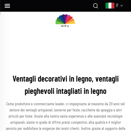
IT
Ventagli decorativi in legno, ventagli
pieghevoli intagliati in legno
Come produttore e commerciante leader, ci impegniamo al massimo da 20 anni nel
settore dei ventagli artigianali, lanterne per feste, racchette da spiaggia e altri
articoli per feste. Grazie alla nostra vasta esperienza e alle avanzate tecnologie
artigianali, siamo in grado di offrire prezzi competitivi, alta qualità e il miglior
servizio per soddisfare le esigenze dei nostri clienti. Inoltre, grazie al supporto delle