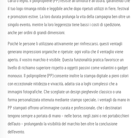
carta o legno, il polipropilene (PP) resiste all'umidità e all'usura, garantendo che
il tuo logo rimanga nitido e leggibile anche dopo ripetuti utilizzi in fiere, festival
e promozioni estive. La loro durata prolunga la vita della campagna ben oltre un
singolo evento, mentre la loro leggerezza tiene bassi i costi di spedizione,
anche per ordini di grandi dimensioni.
Poiché le persone li utilizzano attivamente per rinfrescarsi, questi ventagli
generano impressioni organiche e ripetute: ogni volta che il ventaglio viene
aperto, il vostro marchio è visibile. Questa funzionalità pratica favorisce un
livello di richiamo superiore rispetto a oggetti passivi come volantini o gadget
monouso. Il polipropilene (PP) consente inoltre la stampa digitale a pieni colori
con eccezionale nitidezza e vivacità, adatta sia a loghi complessi che a
immagini fotografiche. Che scegliate un design pieghevole classico o una
forma personalizzata ottenuta mediante stampo speciale, i ventagli da mano in
PP stampati offrono un’immagine curata e professionale, che i destinatari
tengono sempre a portata di mano – nelle borse, negli zaini o nei portabicchieri
dell’auto – prolungando la visibilità del marchio ben oltre la conclusione
dell’evento.