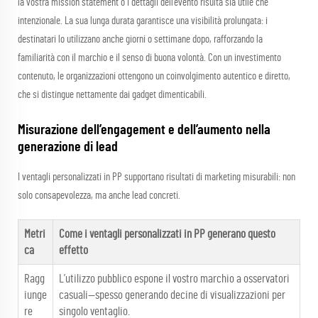
la vostra mission statement o i dettagli dell’evento risulta sia utile che
intenzionale. La sua lunga durata garantisce una visibilità prolungata: i
destinatari lo utilizzano anche giorni o settimane dopo, rafforzando la
familiarità con il marchio e il senso di buona volontà. Con un investimento
contenuto, le organizzazioni ottengono un coinvolgimento autentico e diretto,
che si distingue nettamente dai gadget dimenticabili.
Misurazione dell’engagement e dell’aumento nella
generazione di lead
I ventagli personalizzati in PP supportano risultati di marketing misurabili: non
solo consapevolezza, ma anche lead concreti.
Metri
Come i ventagli personalizzati in PP generano questo
ca
effetto
Ragg
L’utilizzo pubblico espone il vostro marchio a osservatori
iunge
casuali—spesso generando decine di visualizzazioni per
re
singolo ventaglio.