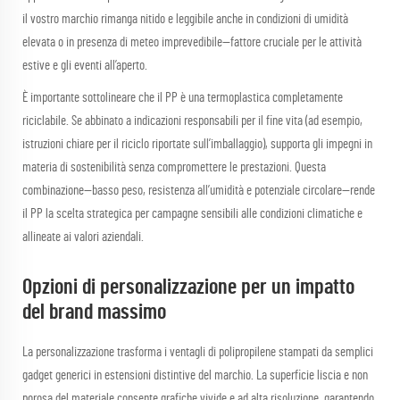
il vostro marchio rimanga nitido e leggibile anche in condizioni di umidità
elevata o in presenza di meteo imprevedibile—fattore cruciale per le attività
estive e gli eventi all’aperto.
È importante sottolineare che il PP è una termoplastica completamente
riciclabile. Se abbinato a indicazioni responsabili per il fine vita (ad esempio,
istruzioni chiare per il riciclo riportate sull’imballaggio), supporta gli impegni in
materia di sostenibilità senza compromettere le prestazioni. Questa
combinazione—basso peso, resistenza all’umidità e potenziale circolare—rende
il PP la scelta strategica per campagne sensibili alle condizioni climatiche e
allineate ai valori aziendali.
Opzioni di personalizzazione per un impatto
del brand massimo
La personalizzazione trasforma i ventagli di polipropilene stampati da semplici
gadget generici in estensioni distintive del marchio. La superficie liscia e non
porosa del materiale consente grafiche vivide e ad alta risoluzione, garantendo