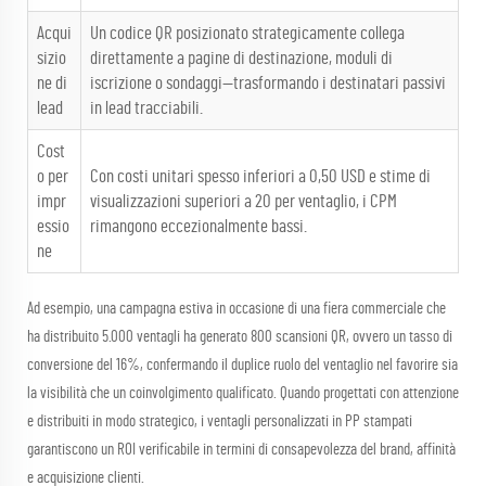
Acqui
Un codice QR posizionato strategicamente collega
sizio
direttamente a pagine di destinazione, moduli di
ne di
iscrizione o sondaggi—trasformando i destinatari passivi
lead
in lead tracciabili.
Cost
o per
Con costi unitari spesso inferiori a 0,50 USD e stime di
impr
visualizzazioni superiori a 20 per ventaglio, i CPM
essio
rimangono eccezionalmente bassi.
ne
Ad esempio, una campagna estiva in occasione di una fiera commerciale che
ha distribuito 5.000 ventagli ha generato 800 scansioni QR, ovvero un tasso di
conversione del 16%, confermando il duplice ruolo del ventaglio nel favorire sia
la visibilità che un coinvolgimento qualificato. Quando progettati con attenzione
e distribuiti in modo strategico, i ventagli personalizzati in PP stampati
garantiscono un ROI verificabile in termini di consapevolezza del brand, affinità
e acquisizione clienti.