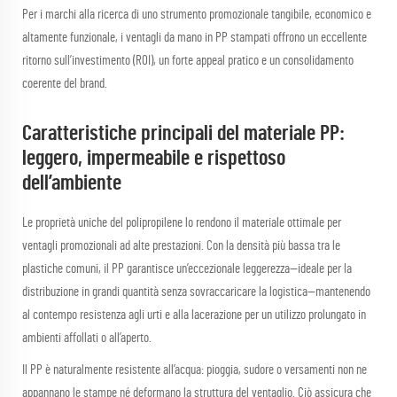
Per i marchi alla ricerca di uno strumento promozionale tangibile, economico e
altamente funzionale, i ventagli da mano in PP stampati offrono un eccellente
ritorno sull’investimento (ROI), un forte appeal pratico e un consolidamento
coerente del brand.
Caratteristiche principali del materiale PP:
leggero, impermeabile e rispettoso
dell’ambiente
Le proprietà uniche del polipropilene lo rendono il materiale ottimale per
ventagli promozionali ad alte prestazioni. Con la densità più bassa tra le
plastiche comuni, il PP garantisce un’eccezionale leggerezza—ideale per la
distribuzione in grandi quantità senza sovraccaricare la logistica—mantenendo
al contempo resistenza agli urti e alla lacerazione per un utilizzo prolungato in
ambienti affollati o all’aperto.
Il PP è naturalmente resistente all’acqua: pioggia, sudore o versamenti non ne
appannano le stampe né deformano la struttura del ventaglio. Ciò assicura che