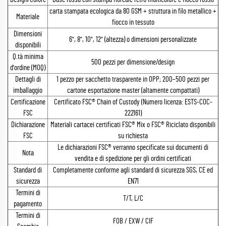
carta stampata ecologica da 80 GSM + struttura in filo metallico +
Materiale
fiocco in tessuto
Dimensioni
6", 8", 10", 12" (altezza) o dimensioni personalizzate
disponibili
Q.tà minima
500 pezzi per dimensione/design
d'ordine (MOQ)
Dettagli di
1 pezzo per sacchetto trasparente in OPP; 200–500 pezzi per
imballaggio
cartone esportazione master (altamente compattati)
Certificazione
Certificato FSC® Chain of Custody (Numero licenza: ESTS-COC-
FSC
222161)
Dichiarazione
Materiali cartacei certificati FSC® Mix o FSC® Riciclato disponibili
FSC
su richiesta
Le dichiarazioni FSC® verranno specificate sui documenti di
Nota
vendita e di spedizione per gli ordini certificati
Standard di
Completamente conforme agli standard di sicurezza SGS, CE ed
sicurezza
EN71
Termini di
T/T, L/C
pagamento
Termini di
FOB / EXW / CIF