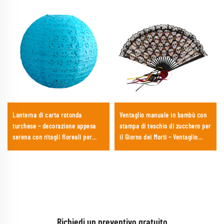
Lanterna di carta rotonda
Ventaglio manuale in bambù con
turchese – decorazione appesa
stampa di teschio di zucchero per
serena con ritagli floreali per
il Giorno dei Morti – Ventaglio
matrimoni in spiaggia, baby
pieghevole con bordo in pizzo
shower ed eventi estivi
gotico per Halloween e festival
culturali
Richiedi un preventivo gratuito