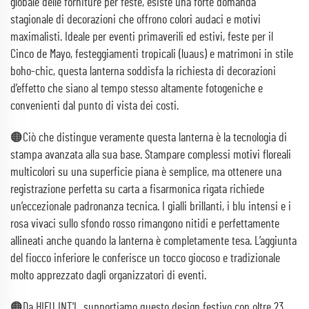
globale delle forniture per feste, esiste una forte domanda
stagionale di decorazioni che offrono colori audaci e motivi
maximalisti. Ideale per eventi primaverili ed estivi, feste per il
Cinco de Mayo, festeggiamenti tropicali (luaus) e matrimoni in stile
boho-chic, questa lanterna soddisfa la richiesta di decorazioni
d’effetto che siano al tempo stesso altamente fotogeniche e
convenienti dal punto di vista dei costi.
🟠Ciò che distingue veramente questa lanterna è la tecnologia di
stampa avanzata alla sua base. Stampare complessi motivi floreali
multicolori su una superficie piana è semplice, ma ottenere una
registrazione perfetta su carta a fisarmonica rigata richiede
un’eccezionale padronanza tecnica. I gialli brillanti, i blu intensi e i
rosa vivaci sullo sfondo rosso rimangono nitidi e perfettamente
allineati anche quando la lanterna è completamente tesa. L’aggiunta
del fiocco inferiore le conferisce un tocco giocoso e tradizionale
molto apprezzato dagli organizzatori di eventi.
🟠Da HIFU INT'L, supportiamo questo design festivo con oltre 23