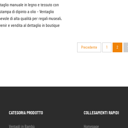
taglio manuale in legno e tessuto con
stampa di dipinto a olio – Ventaglio
evole di alta qualità per regali museali,
enir e vendita al dettaglio in boutique
Precedente
1
2
CATEGORIA PRODOTTO
COLLEGAMENTI RAPIDI
Ventagli in Bambù
Homepage