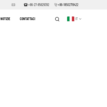
+86-27-85629392
+86-18502719422
NOTIZIE
CONTATTACI
IT