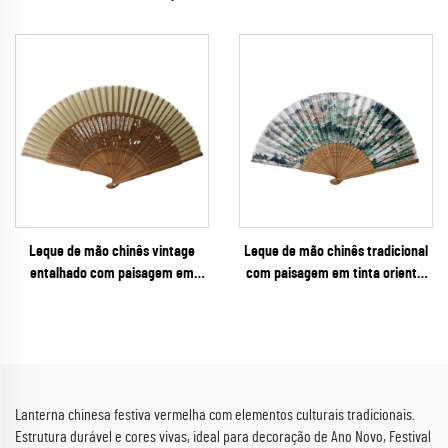
Pendurada Colorida com
Carimbo "Fu" – Decoração
Estampas para Festivais de
Clássica Pendurada em Sanfona
Primavera e Varejo de Festas
para o Ano Novo Chinês e
Festivais Asiáticos
Leque de mão chinês vintage
Leque de mão chinês tradicional
entalhado com paisagem em
com paisagem em tinta oriental
bambu – Leque dobrável
sobre tecido e estrutura em
intrincado em filigrana com borda
bambu – Leque dobrável
em tecido, ideal para lembranças
autêntico de arte oriental, ideal
culturais e eventos
para lembranças culturais e lojas
de museus
Lanterna chinesa festiva vermelha com elementos culturais tradicionais.
Estrutura durável e cores vivas, ideal para decoração de Ano Novo, Festival