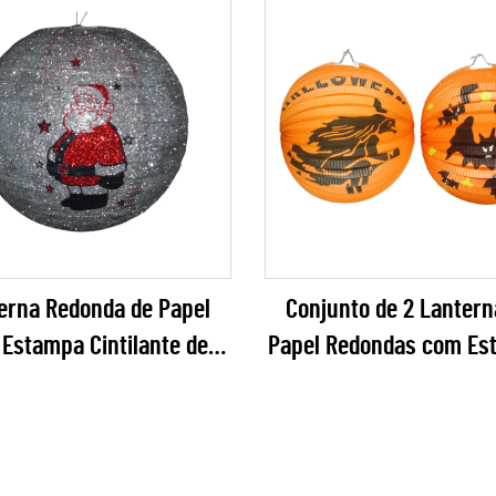
erna Redonda de Papel
Conjunto de 2 Lantern
Estampa Cintilante de
Papel Redondas com Es
 Noel para Decoração de
de Bruxa e Morcego La
Festa de Natal
para Decoração de Fes
Halloween