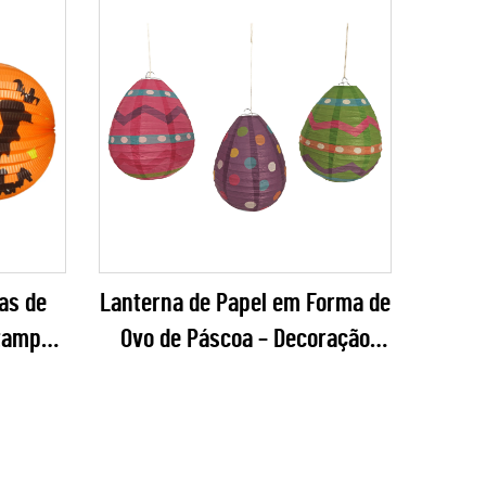
as de
Lanterna de Papel em Forma de
tampas
Ovo de Páscoa – Decoração
ranja
Pendurada Colorida com
ta de
Estampas para Festivais de
Primavera e Varejo de Festas