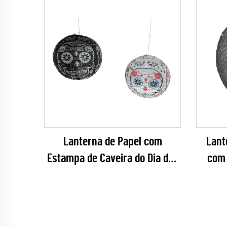
Lanterna de Papel com
Lant
Estampa de Caveira do Dia dos
com 
Mortos para Festa de Halloween
Papai
e Decoração do Dia de los
Muertos