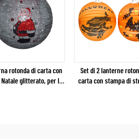
na rotonda di carta con
Set di 2 lanterne roto
Natale glitterato, per la
carta con stampa di st
zione di feste natalizie
pipistrello arancioni p
decorazione della fes
Halloween