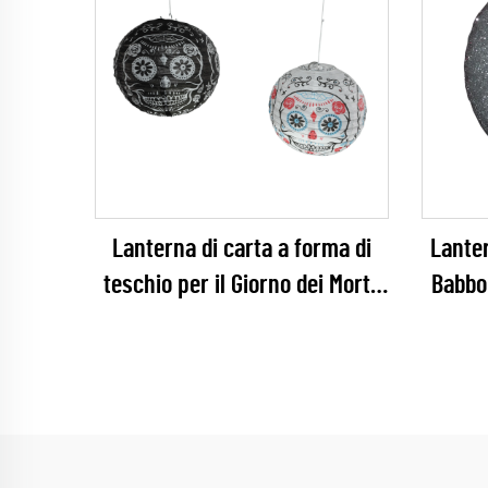
Lanterna di carta a forma di
Lanter
teschio per il Giorno dei Morti,
Babbo 
per feste di Halloween e
decora
decorazioni per la festa del Día
de los Muertos