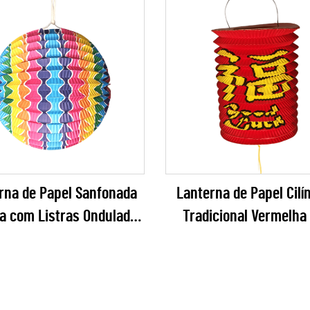
rna de Papel Sanfonada
Lanterna de Papel Cilí
da com Listras Onduladas
Tradicional Vermelha
 Atacado – Decoração
Carimbo "Fu" – Decor
rada Vibrante em Arco-
Clássica Pendurada
 Sulcada para Festas e
Sanfona para o Ano 
Festivais
Chinês e Festivais Asi