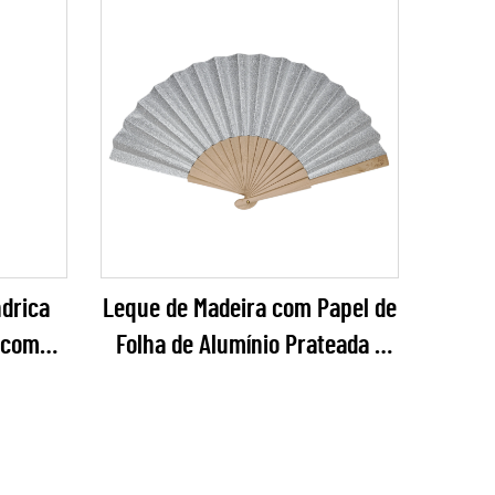
ndrica
Leque de Madeira com Papel de
 com
Folha de Alumínio Prateada –
ação
Leque Dobrável Cintilante e
 em
Elegante para Casamentos,
Novo
Galas de Ano Novo e Varejo de
áticos
Festas