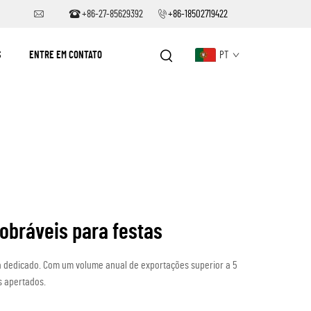
+86-27-85629392
+86-18502719422
S
ENTRE EM CONTATO
PT
obráveis para festas
da dedicado. Com um volume anual de exportações superior a 5
s apertados.