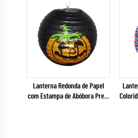
Lanterna Redonda de Papel
Lante
com Estampa de Abóbora Preta
Colori
– Para Decoração de Festa de
no
Halloween
Pendu
Íris