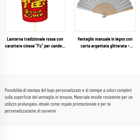
Lanterna tradizionale rossa con
Ventaglio manuale in legno con
carattere cinese "Fu" per candele
carta argentata glitterata –
– Classica decorazione sospesa a
Ventaglio pieghevole scintillante e
fisarmonica per il Capodanno
glamour per matrimoni, feste di
cinese e le festività asiatiche
Capodanno e vendita al dettaglio
per eventi
Possibilità di stampa del logo personalizzato e di stampe a colori completi
sulla superficie del ventaglio in tessuto. Materiale tessile resistente per un
utilizzo prolungato, ideale come regalo promozionale e per la
personalizzazione di souvenir.