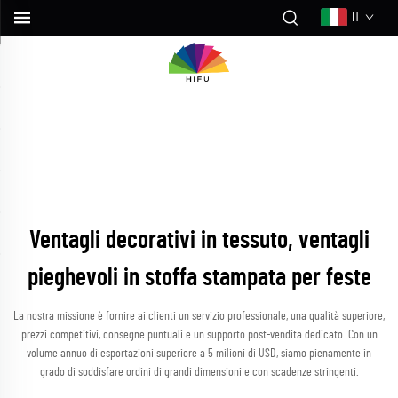
IT
Ventagli decorativi in tessuto, ventagli
pieghevoli in stoffa stampata per feste
La nostra missione è fornire ai clienti un servizio professionale, una qualità superiore,
prezzi competitivi, consegne puntuali e un supporto post-vendita dedicato. Con un
volume annuo di esportazioni superiore a 5 milioni di USD, siamo pienamente in
grado di soddisfare ordini di grandi dimensioni e con scadenze stringenti.