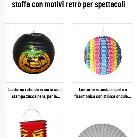
stoffa con motivi retrò per spettacoli
Lanterna rotonda in carta con
Lanterna rotonda in carta a
stampa zucca nera, per la
fisarmonica con strisce ondulate
decorazione della festa di
colorate – decorazione appesa
Halloween
rigata e vivace a effetto
arcobaleno per feste e festival