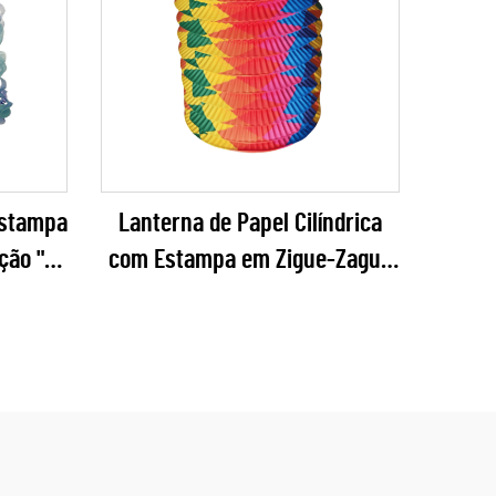
Estampa
Lanterna de Papel Cilíndrica
ição "É
com Estampa em Zigue-Zague
Cascata
Multicolorida – Decoração
ada
Vibrante em Sanfona com Arco-
ra Chás
Íris para Carnavais, Fiestas e
s de
Eventos do Orgulho LGBTQ+