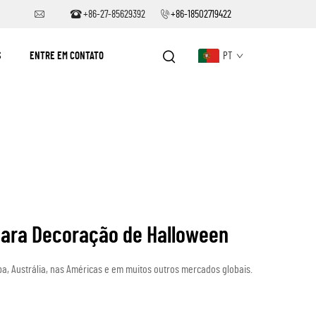
+86-27-85629392
+86-18502719422
S
ENTRE EM CONTATO
PT
para Decoração de Halloween
opa, Austrália, nas Américas e em muitos outros mercados globais.