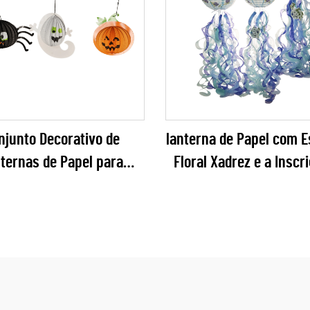
njunto Decorativo de
lanterna de Papel com 
ternas de Papel para
Floral Xadrez e a Inscr
oween – 3 Peças em 3D:
um Menino", com Fitas 
a, Fantasma e Abóbora
– Decoração Pendur
 Decoração de Festas e
Tridimensional Única pa
Festivais
de Bebê e Revelaçõe
Gênero