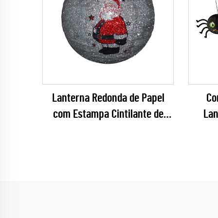
Lanterna Redonda de Papel
Co
com Estampa Cintilante de
Lan
Papai Noel para Decoração de
Hall
Festa de Natal
Aranh
para