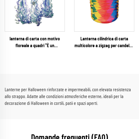
lanterna di carta con motivo
Lanterna cilindrica di carta
floreale a quadri "È un
multicolore a zigzag per candele –
maschietto" con code di nastro
Decorazione vibrante a
cascanti – decorazione appesa
fisarmonica arcobaleno per
tridimensionale unica per baby
carnevali, feste popolari e eventi
shower e rivelazioni del sesso
del Pride
Lanterne per Halloween rinforzate e impermeabili, con elevata resistenza
allo strappo. Adatte alle condizioni atmosferiche esterne, ideali per la
decorazione di Halloween in cortili, patii e spazi aperti.
Domande frequenti (FAQ)