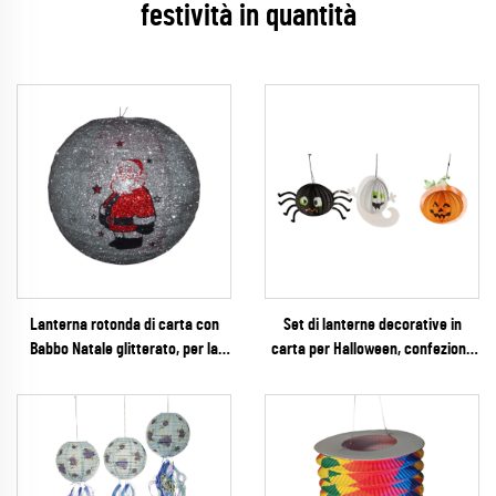
festività in quantità
Lanterna rotonda di carta con
Set di lanterne decorative in
Babbo Natale glitterato, per la
carta per Halloween, confezione
decorazione di feste natalizie
da 3 – Modello 3D di ragno,
fantasma e zucca, per
decorazioni di feste e festival