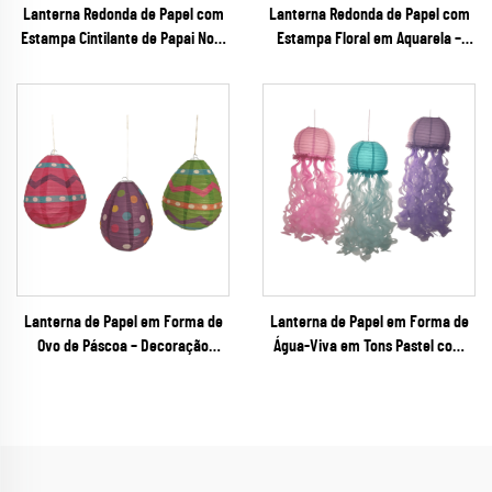
Lanterna Redonda de Papel com
Lanterna Redonda de Papel com
Estampa Cintilante de Papai Noel
Estampa Floral em Aquarela –
para Decoração de Festa de Natal
Decoração Romântica Pendurada
em Tons Pastel para Casamentos
de Primavera e Festas em Jardim
Lanterna de Papel em Forma de
Lanterna de Papel em Forma de
Ovo de Páscoa – Decoração
Água-Viva em Tons Pastel com
Pendurada Colorida com
Tentáculos Cascata – Decoração
Estampas para Festivais de
Pendurada Tridimensional Única
Primavera e Varejo de Festas
em Formato Especial para Festas
Temáticas de Sereia e do Fundo
do Mar