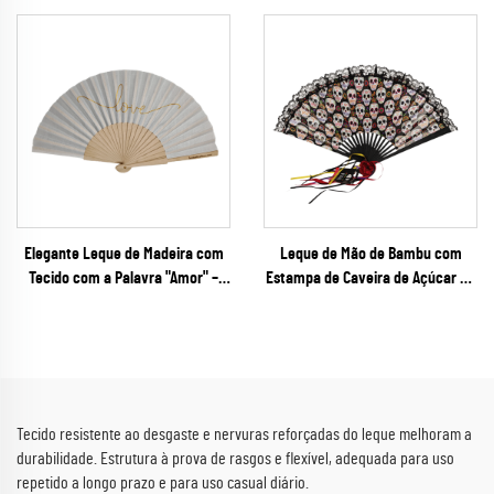
Promocional com Cores
Turístico em Aquarela com Hastes
Correspondentes à Escala
Coloridas Combinadas para
Pantone para Campanhas de
Marketing Municipal
Marketing Corporativo e
Financeiro
Elegante Leque de Madeira com
Leque de Mão de Bambu com
Tecido com a Palavra "Amor" –
Estampa de Caveira de Açúcar do
Leque Dobrável Premium com
Dia dos Mortos – Leque Dobrável
Letra Dourada para Casamentos
com Bordas Góticas em Renda
de Verão, Festas de Revelação de
para o Halloween e Festivais
Gravidez e Lembranças
Culturais
Personalizadas
Tecido resistente ao desgaste e nervuras reforçadas do leque melhoram a
durabilidade. Estrutura à prova de rasgos e flexível, adequada para uso
repetido a longo prazo e para uso casual diário.