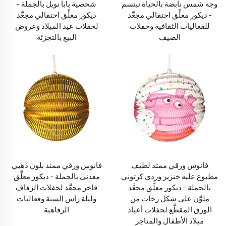
وجه شمس نابضة بالحياة تبتسم
شخصية بابا نويل بالجملة –
– ديكور معلَّق احتفالي مجعَّد
ديكور معلَّق احتفالي مجعَّد
للفعاليات الثقافية وحفلات
لحفلات عيد الميلاد وعروض
الصيف
البيع بالتجزئة
فانوس ورقي ممتد لطيف
فانوس ورقي ممتد بلون ذهبي
مطبوع عليه خنزير وردي كرتوني
معدني بالجملة – ديكور معلَّق
بالجملة – ديكور معلَّق مجعَّد
فاخر مجعَّد لحفلات الزفاف
ملوَّن على شكل زخات من
وليلة رأس السنة وفعاليات
الورق المقطَّع لحفلات أعياد
الرفاهية
ميلاد الأطفال والمتاجر