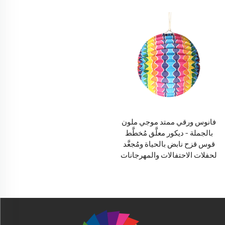
فانوس ورقي ممتد موجي ملون
بالجملة – ديكور معلَّق مُخطَّط
قوس قزح نابض بالحياة ومُجعَّد
لحفلات الاحتفالات والمهرجانات