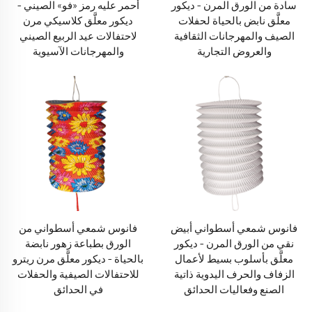
سادة من الورق المرن – ديكور
أحمر عليه رمز «فو» الصيني –
معلَّق نابض بالحياة لحفلات
ديكور معلَّق كلاسيكي مرن
الصيف والمهرجانات الثقافية
لاحتفالات عيد الربيع الصيني
والعروض التجارية
والمهرجانات الآسيوية
فانوس شمعي أسطواني أبيض
فانوس شمعي أسطواني من
نقي من الورق المرن – ديكور
الورق بطباعة زهور نابضة
معلَّق بأسلوب بسيط لأعمال
بالحياة – ديكور معلَّق مرن ريترو
الزفاف والحرف اليدوية ذاتية
للاحتفالات الصيفية والحفلات
الصنع وفعاليات الحدائق
في الحدائق