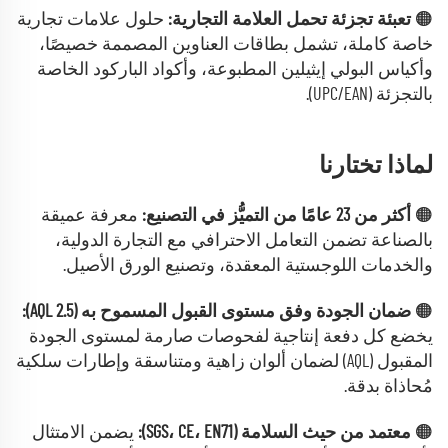
🟠
تعبئة تجزئة تحمل العلامة التجارية:
حلول علامات تجارية
خاصة كاملة، تشمل بطاقات العناوين المصممة خصيصًا،
وأكياس البولي إيثيلين المطبوعة، وأكواد الباركود الخاصة
بالتجزئة (UPC/EAN).
لماذا تختارنا
🟠
أكثر من 23 عامًا من التميُّز في التصنيع:
معرفة عميقة
بالصناعة تضمن التعامل الاحترافي مع التجارة الدولية،
والخدمات اللوجستية المعقدة، وتصنيع الورق الأصيل.
🟠
ضمان الجودة وفق مستوى القبول المسموح به (AQL 2.5):
يخضع كل دفعة إنتاجية لفحوصات صارمة لمستوى الجودة
المقبول (AQL) لضمان ألوان زاهية ومتناسقة وإطارات سلكية
مُحاذاة بدقة.
🟠
معتمد من حيث السلامة (SGS، CE، EN71):
يضمن الامتثال