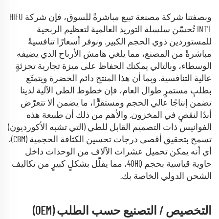
وبصفتنا شركة مصنعة تبيع مباشرةً للسوق، فإن شركة HIFU
INT'L تُحسّن سلسلة التوريد العالمية لتعظيم الربحية
للمستوردين ذوي الحجم الكبير. ونوفر أسعارًا تنافسيةً
مباشرةً من المصنع، مما يلغي هامش الأرباح الذي يضيفه
الوسطاء، وبالتالي يمكنك الحفاظ على ميزة تجارية تجزئةٍ
عالية التنافسية. وبما أن هذا المنتج دائم الخضرة ويتمتّع
بطلبٍ مستمرٍ طوال العام، فإن خطوط الطي الآلية لدينا
تضمن إنتاجًا عالي الحجم ومستقرًّا، ما يضمن ألا تتعرّض
أبدًا لنقصٍ في المخزون. والأهم من ذلك أن طبيعة هذه
الفوانيس ذات التصميم القابل للطي (التي تشبه الأكورديون)
تسمح بتحقيق أقصى درجات تحسين الكثافة الحجمية (CBM)،
أي أنه يمكن تحميل عشرات الآلاف من الوحدات داخل
حاوية قياسية بحجم 40HQ، مما يقلّل بشكلٍ كبيرٍ من تكاليف
الشحن الدولي الخاصة بك.
التخصيص / التصنيع حسب الطلب (OEM)