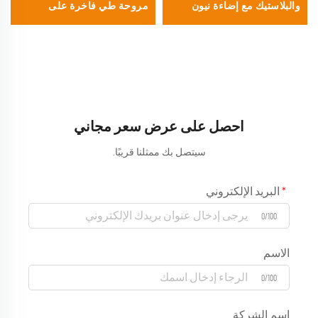
والبلاستيك مع إضاءة نيون
مروحة طي فاخرة على
ديسكو – مروحة مفعمة
الطراز الباروكي مزينة بأنماط
بالحيوية للرقصات الجماعية،
زهرية وحواف متموّجة وأضلاع
مناسبة لمهرجانات الموسيقى
مطبوعة باللون الذهبي،
والنوادي الليلية ومواد الحفلات
مناسبة للمناسبات المسرحية
الترويجية
والفاخرة
احصل على عرض سعر مجاني
سيتصل بك ممثلنا قريبًا.
البريد الإلكتروني
0/100
الاسم
0/100
اسم الشركة