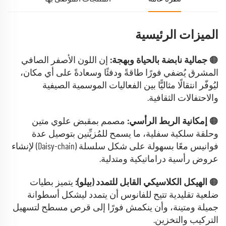
الميزات الرئيسية
🟠
جمالية نابضة بالحياة وبهجة:
إن اللون الأصفر الصافي
المشرق يُضفي فورًا طاقةً ودفئًا وسعادةً على أي مكان،
ليُوفّر انتقالًا مثاليًّا بين الفعاليات الموسمية الصيفية
والاحتفالات الثقافية.
🟠
إمكانية الربط الرأسي:
مصمم بمقبض علوي متين
وحلقة سلكية سفلية، ما يسمح للمُزيِّنين بتوصيل عدة
فوانيس معًا بسهولة على شكل سلسلة (Daisy-chain) لإنشاء
عروض رأسية دراماتيكية ومتدلية.
🟠
الهيكل الكلاسيكي القابل للتمدد (بيلو):
يتميز بطيات
ضلعية تقليدية تتيح للفانوس أن يتمدد ليشكل أسطوانة
جميلة ومتينة، وأن ينكمش فورًا إلى قرص مسطح لتسهيل
التركيب والتخزين.