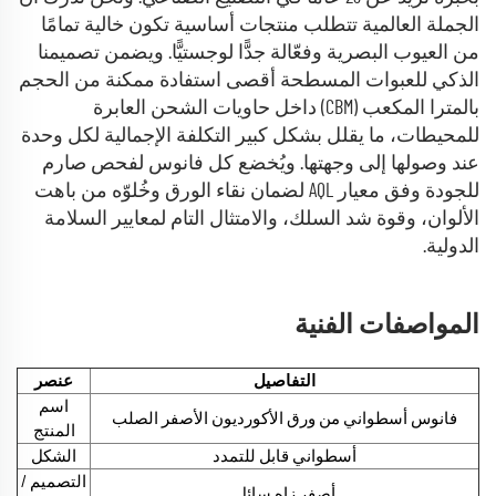
الجملة العالمية تتطلب منتجات أساسية تكون خالية تمامًا
من العيوب البصرية وفعّالة جدًّا لوجستيًّا. ويضمن تصميمنا
الذكي للعبوات المسطحة أقصى استفادة ممكنة من الحجم
بالمترا المكعب (CBM) داخل حاويات الشحن العابرة
للمحيطات، ما يقلل بشكل كبير التكلفة الإجمالية لكل وحدة
عند وصولها إلى وجهتها. ويُخضع كل فانوس لفحص صارم
للجودة وفق معيار AQL لضمان نقاء الورق وخُلوّه من باهت
الألوان، وقوة شد السلك، والامتثال التام لمعايير السلامة
الدولية.
المواصفات الفنية
التفاصيل
عنصر
اسم
فانوس أسطواني من ورق الأكورديون الأصفر الصلب
المنتج
أسطواني قابل للتمدد
الشكل
التصميم /
أصفر زاهٍ سائل