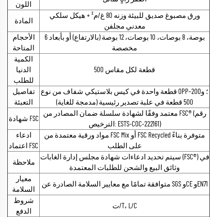
اللون
ورق مصبوغ صديق للبيئة وزنه 80 غ/م² + هيكل سلكي
المادة
معدني مجلفن
6 بوصة، 8 بوصات، 10 بوصات، 12 بوصة (بالارتفاع) أو بأبعاد
الأحجام
مخصصة
المتاحة
الكمية
500 قطعة لكل مقاس
الدنيا
للطلب
قطعة واحدة في كيس بلاستيكي شفاف من نوع OPP؛ و200–
تفاصيل
500 قطعة في علبة تصدير رئيسية (مدمجة للغاية)
التعبئة
معتمد وفقًا لشهادة سلسلة ضمان المصادر من FSC® (رقم
شهادة FSC
الترخيص: ESTS-COC-222161)
مواد ورقية معتمدة من FSC Mix أو FSC Recycled متوفرة بناءً
ادعاء
على الطلب
اعتماد FSC
سيتم تحديد ادعاءات شهادة مجلس إدارة الغابات (FSC®) في
ملاحظة
وثائق البيع والشحن للطلبات المعتمدة
معيار
متوافقة تمامًا مع معايير السلامة الصادرة عن SGS وCE وEN71
السلامة
شروط
ت/T، L/C
الدفع