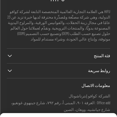
HIFU هي العلامة التجارية العالمية المتخصصة التابعة لشركة كوافو
الدولية، وهي شركة مصنِّعة ومُصدِّرة محترفة لديها خبرة تزيد عن 23
عامًا في مجال زينة الحفلات، والفوانيس الورقية، والمراوح اليدوية
المصنوعة يدويًّا، والمنتجات الترويجية. ونقدِّم لعملائنا حول العالم
حلول تصنيع حسب الطلب (OEM) وتصنيع حسب التصميم (ODM)
موثوقة، وإنتاج عالي الجودة، وشراء مستدام للمواد.
فئة المنتج
روابط سريعة
معلومات الاتصال
الشركة: كوافو إنترناشونال
Office add : الغرفة ٩٠١، المبنى أ، رقم ٧٩٢، شارع جينهوي غونغيو،
شارع جيانشيه، ووهان، الصين
البريد الإلكتروني:
[email protected]