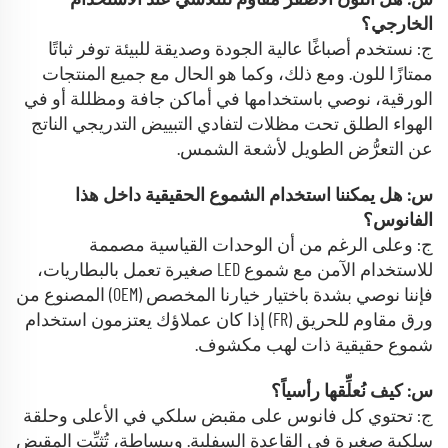
س: هل اللون الأصفر مقاوم للتلاشي عند الاستخدام
الخارجي؟
ج: نستخدم أصباغًا عالية الجودة وصديقة للبيئة توفر ثباتًا
ممتازًا للون. ومع ذلك، وكما هو الحال مع جميع المنتجات
الورقية، نوصي باستخدامها في أماكن جافة ومظللة أو في
الهواء الطلق تحت مظلات لتفادي التبييض التدريجي الناتج
عن التعرُّض الطويل لأشعة الشمس.
س: هل يمكننا استخدام الشموع الحقيقية داخل هذا
الفانوس؟
ج: وعلى الرغم من أن الوحدات القياسية مصممة
للاستخدام الآمن مع شموع LED صغيرة تعمل بالبطاريات،
فإننا نوصي بشدة باختيار خيارنا المخصص (OEM) المصنوع من
ورق مقاوم للحريق (FR) إذا كان عملاؤك يعتزمون استخدام
شموع حقيقية ذات لهب مكشوف.
س: كيف نُعلِّقها رأسياً؟
ج: تحتوي كل فانوس على مقبض سلكي في الأعلى وحلقة
سلكية صغيرة في القاعدة السفلية. وببساطة، تُثبِّت المقبض