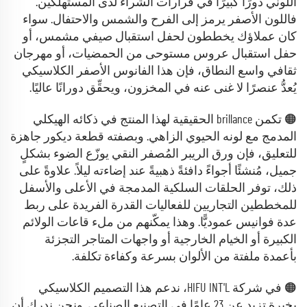
اللوني دورًا كبيرًا في قرارات الشراء لدى المستهلكين.
فاللون الأصفر يرمز إلى الفرح والشمس والاحتفال. سواء
كان عملاؤك يخططون لحفل استقبال صيفي مشمس، أو
حفل استقبال عروس مستوحى من الحمضيات، أو مهرجان
ثقافي واسع النطاق، فإن هذا الفانوس الأصفر الكلاسيكي
يُعدُّ عنصرًا لا غنى عنه في المخزون، ويحقِّق دورانًا عاليًا.
🟠 تكمن brillance الحقيقية لهذا المنتج في ذكائه الهيكلي
المدمج مع لونه الحيوي الزاهي. وبصفته قطعة ديكور جاهزة
للتعليق، فإن ورق الريبر المُصفر النقي يوزّع الضوء بشكلٍ
جميل، مُنشئًا أجواءً دافئةً ذهبيةً عند إضاءته ليلاً. علاوةً على
ذلك، توفر الحلقات السلكية المدمجة في الأعلى والأسفل
للمخططين التجاريين للفعاليات القدرة الفريدة على ربط
عدة فوانيس عموديًّا. وهذا يمكّنهم من ملء قاعات الولائم
الكبيرة أو الخيام الخارجية أو واجهات المتاجر التجزئة
بأعمدة ملفتة من الألوان بسرعة وكفاءة تكلفة.
🟠 في شركة HIFU INT'L، ندعم هذا التصميم الكلاسيكي
بخبرة تزيد عن 23 عامًا في التصنيع الصناعي. ونحن ندرك أن