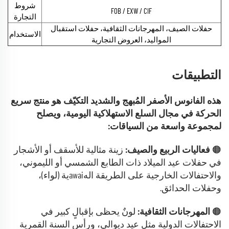
شروط
FOB / EXW / CIF
التجارة
حفلات الصيف، المهرجانات الثقافية، حفلات استقبال
الاستخدام
المواليد، العروض التجارية
التطبيقات
هذه الفانوس الأصفر المُبهج والشديد التكيّف هو منتج سريع
الحركة في مجال السلع الاستهلاكية اليومية، ويصلح
لمجموعة واسعة من السياقات:
🟠
فعاليات الربيع والصيف:
زينة مثالية للأسقف أو الأشجار
في حفلات عيد الميلاد ذات الطابع الشمسي أو الليموني،
والاحتفالات الخارجية على الطريقة الهawaiية (لواء)،
وحفلات الحدائق.
🟠
المهرجانات الثقافية:
لونٌ يحظى بإقبالٍ كبير في
الاحتفالات الدولية مثل عيد ديوالي، ورأس السنة القمرية