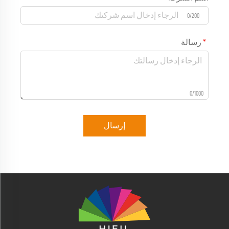
0/200
رسالة
0/1000
إرسال