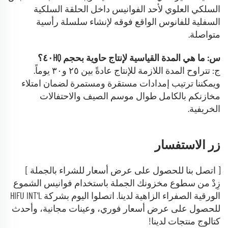
السلكي العلوي لأحد الفوانيس داخل الحلقة السلكية
السفلية للفانوس الواقع فوقه لإنشاء سلسلة رأسية
متواصلة.
س: ما هي المدة القياسية لإنتاج حاوية بحجم ٤٠HQ؟
ج: تتراوح المدة اللازمة للإنتاج عادةً بين ٢٥ و٣٠ يوماً.
ويمكننا ترتيب إمدادات مستقرة ومستمرة لضمان امتلاء
مخازنكم بالكامل طوال موسم الصيف والاحتفالات
الخريفية.
زر الاستفسار
[ اتصل بنا للحصول على عرض أسعار للشراء بالجملة ]
زِدْ من سطوع مخزونك الجملة باستخدام فوانيس الشموع
الورقية الصفراء الزاهية لدينا. اتصلوا اليوم بشركة HIFU INT'L
للحصول على عرض أسعار فوري، وعينات مجانية، وأحدث
كتالوج منتجات لدينا!