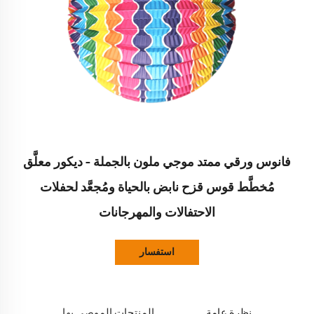
فانوس ورقي ممتد موجي ملون بالجملة – ديكور معلَّق
مُخطَّط قوس قزح نابض بالحياة ومُجعَّد لحفلات
الاحتفالات والمهرجانات
استفسار
نظرة عامة
المنتجات الموصى بها