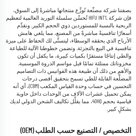
بصفتنا شركة مصنِّعة تُوزِّع منتجاتها مباشرةً إلى السوق،
فإن شركة HIFU INT'L تُحسِّن سلسلة التوريد العالمية لتعظيم
الربحية بالنسبة للمستوردين ذوي الحجم الكبير. ونقدِّم
أسعارًا تنافسيةً مباشرةً من المصنع، مما يلغي هامش
الأرباح الذي يحققه الوسطاء، ليتسنَّى لك الحفاظ على ميزة
تنافسية في البيع بالتجزئة. وتضمن خطوطنا الآلية للطباعة
والطي إنتاجًا مستقرًا بكميات كبيرة، ما يكفل أن تكون
مخزوناتك ممتلئة تمامًا قبل مواسم الذروة الموسمية.
والأهم من ذلك أن طبيعة هذه الفوانيس ذات التصاميم
المضلَّعة القابلة للطي تسمح بتحقيق أقصى درجات
التحسين في حساب وحدة القياس المكعب (CBM)، أي أنه
يمكن تحميل عشرات الآلاف من الوحدات داخل حاوية
قياسية بحجم 40HQ، مما يقلِّل تكاليف الشحن الدولي لديك
بشكلٍ كبير.
التخصيص / التصنيع حسب الطلب (OEM)