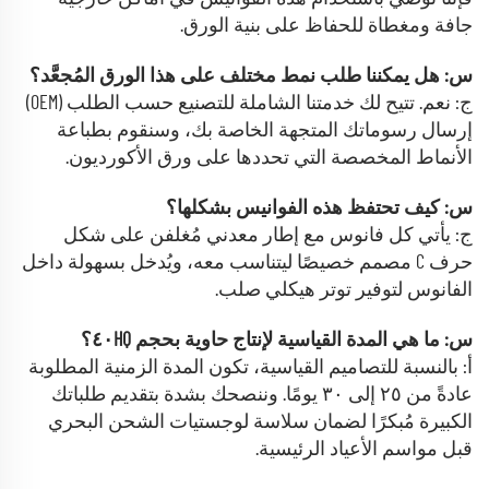
جافة ومغطاة للحفاظ على بنية الورق.
س: هل يمكننا طلب نمط مختلف على هذا الورق المُجعَّد؟
ج: نعم. تتيح لك خدمتنا الشاملة للتصنيع حسب الطلب (OEM)
إرسال رسوماتك المتجهة الخاصة بك، وسنقوم بطباعة
الأنماط المخصصة التي تحددها على ورق الأكورديون.
س: كيف تحتفظ هذه الفوانيس بشكلها؟
ج: يأتي كل فانوس مع إطار معدني مُغلفن على شكل
حرف C مصمم خصيصًا ليتناسب معه، ويُدخل بسهولة داخل
الفانوس لتوفير توتر هيكلي صلب.
س: ما هي المدة القياسية لإنتاج حاوية بحجم ٤٠HQ؟
أ: بالنسبة للتصاميم القياسية، تكون المدة الزمنية المطلوبة
عادةً من ٢٥ إلى ٣٠ يومًا. وننصحك بشدة بتقديم طلباتك
الكبيرة مُبكرًا لضمان سلاسة لوجستيات الشحن البحري
قبل مواسم الأعياد الرئيسية.