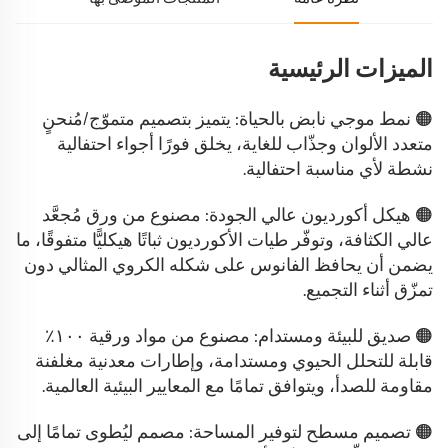
الميزات الرئيسية
🟠 نمط موجي نابض بالحياة: يتميز بتصميم متموّج/مُنحنٍ
متعدد الألوان وجذّاب للغاية، يخلق فورًا أجواء احتفالية
نشطة لأي مناسبة احتفالية.
🟠 هيكل أكورديون عالي الجودة: مصنوع من ورق مُجعَّد
عالي الكثافة، وتوفّر طيات الأكورديون ثباتًا هيكليًّا متفوقًا، ما
يضمن أن يحافظ الفانوس على شكله الكروي المثالي دون
تمزّق أثناء التجميع.
🟠 صديق للبيئة ومستدام: مصنوع من مواد ورقية ١٠٠٪
قابلة للتحلل الحيوي ومستدامة، وإطارات معدنية مغلفنة
مقاومة للصدأ، ويتوافق تمامًا مع المعايير البيئية العالمية.
🟠 تصميم مسطح لتوفير المساحة: مصمم ليُطوى تمامًا إلى