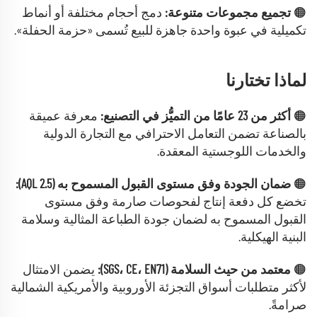
🟠
تجميع مجموعات متنوعة:
دمج أحجام مختلفة أو أنماط
تكميلية في عبوة واحدة جاهزة للبيع تُسمى «حزمة الحفلة».
لماذا تختارنا
🟠
أكثر من 23 عامًا من التميُّز في التصنيع:
معرفة عميقة
بالصناعة تضمن التعامل الاحترافي مع التجارة الدولية
والخدمات اللوجستية المعقدة.
🟠
ضمان الجودة وفق مستوى القبول المسموح به (AQL 2.5):
تخضع كل دفعة إنتاج لفحوصات صارمة وفق مستوى
القبول المسموح به لضمان جودة الطباعة المثالية وسلامة
البنية الهيكلية.
🟠
معتمد من حيث السلامة (SGS، CE، EN71):
يضمن الامتثال
لأكثر متطلبات أسواق التجزئة الأوروبية والأمريكية الشمالية
صرامةً.