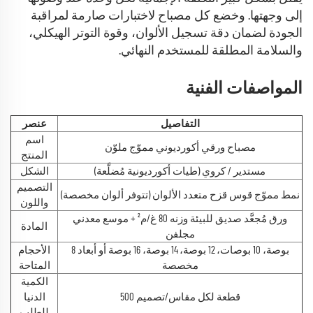
إلى وجهتها. وخضع كل مصباح لاختبارات صارمة لمراقبة
الجودة لضمان دقة تسجيل الألوان، وقوة التوتر الهيكلي،
والسلامة المطلقة للمستخدم النهائي.
المواصفات الفنية
التفاصيل
عنصر
اسم
مصباح ورقي أكورديوني مموّج ملوّن
المنتج
مستدير / كروي (طيات أكورديونية مُضلَّعة)
الشكل
التصميم
نمط مموّج قوس قزح متعدد الألوان (تتوفر ألوان مخصصة)
واللون
ورق مُجعَّد صديق للبيئة وزنه 80 غ/م² + موسع معدني
المادة
مجلفن
8 بوصة، 10 بوصات، 12 بوصة، 14 بوصة، 16 بوصة أو أبعاد
الأحجام
مخصصة
المتاحة
الكمية
500 قطعة لكل مقاس/تصميم
الدنيا
للطلب