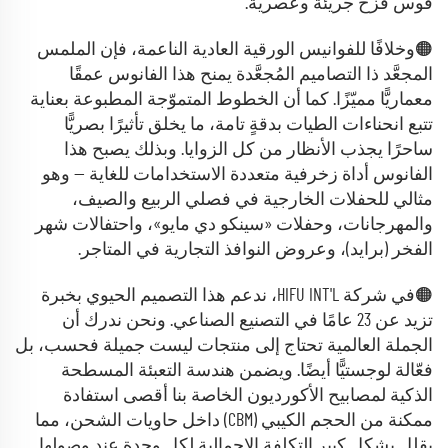
قوس قزح جريئة وعصرية.
🟠وخلافًا للفوانيس الورقية العادية الناعمة، فإن الملمس
المجعَّد ذا التصاميم المُجعَّدة يمنح هذا الفانوس عمقًا
معماريًّا مميّزًا. كما أن الخطوط المتموّجة المطبوعة بعناية
تتبع انحناءات الطيات بدقةٍ تامة، ما يخلق تأثيرًا بصريًّا
ساحرًا يجذب الأنظار من كل الزوايا. وبذلك يصبح هذا
الفانوس أداة زخرفية متعددة الاستخدامات للغاية — وهو
مثالي للحفلات الخارجية في فصلي الربيع والصيف،
والمهرجانات، وحفلات «سينكو دي مايو»، واحتفالات شهر
الفخر (برايد)، وعروض النوافذ التجارية في المتاجر.
🟠في شركة HIFU INT'L، ندعم هذا التصميم الحيوي بخبرة
تزيد عن 23 عامًا في التصنيع الصناعي. ونحن ندرك أن
الجملة العالمية تحتاج إلى منتجات ليست جميلة فحسب، بل
فعّالة لوجستيًّا أيضًا. ويضمن هندسة التعبئة المسطحة
الذكية لمصابيح الأكورديون الخاصة بنا أقصى استفادة
ممكنة من الحجم الكيبي (CBM) داخل حاويات الشحن، مما
يقلل بشكل كبير التكلفة الإجمالية لكل وحدة عند وصولها