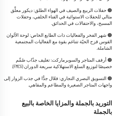
🟠 حفلات الربيع والصيف في الهواء الطلق: ديكور معلَّق
مثالي للحفلات الاستوائية في الفناء الخلفي، وحفلات
المسبح، والاحتفالات في الحدائق.
🟠 شهر الفخر والفعاليات ذات الطابع الخاص: لوحة الألوان
القوس قزح الحيّة تتناغم بقوة مع الفعاليات المجتمعية
الشاملة.
🟠 أرفف المتاجر والسوبرماركت: تغليف جذّاب صُمِّم
خصيصًا لتوزيع السلع الاستهلاكية سريعة الدوران (FMCG).
🟠 التسويق البصري التجاري: فعّال جدًّا في جذب الزوار إلى
واجهات المتاجر الصغيرة والمطاعم والمقاهي.
التوريد بالجملة والمزايا الخاصة بالبيع
بالجملة