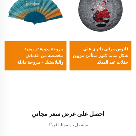
فانوس ورقي دائري على
مروحة يدوية ترويجية
شكل سانتا كلوز متلألئ لتزيين
مخصصة من القماش
حفلات عيد الميلاد
والبلاستيك – مروحة قابلة
للطي مُصنَّعة بلون مطابق
تمامًا لألوان بانتون، مناسبة
للحملات التسويقية المؤسسية
والمالية
احصل على عرض سعر مجاني
سيتصل بك ممثلنا قريبًا.