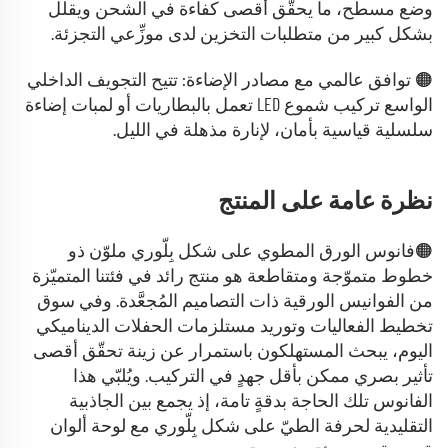
وضع مسطّح، ما يحقّق أقصى كفاءة في الشحن ويقلل
بشكل كبير من متطلبات التخزين لدى موزِّعي التجزئة.
🟠 توافق عالمي مع مصادر الإضاءة: تتيح التجويف الداخلي
الواسع تركيب شموع LED تعمل بالبطاريات أو لمبات إضاءة
سلسلية قياسية بأمان، لإنارة مذهلة في الليل.
نظرة عامة على المنتج
🟠فانوس الورق المطوي على شكل بِلّوري ملوّن ذو
خطوط متموّجة ومتقاطعة هو منتج رائد في فئتنا المتميّزة
من الفوانيس الورقية ذات التصاميم المُجعَّدة. وفي سوق
تخطيط الفعاليات وتوريد مستلزمات الحفلات الديناميكي
اليوم، يبحث المستهلكون باستمرار عن زينة تحقّق أقصى
تأثير بصري ممكن بأقل جهدٍ في التركيب. ويُلبّي هذا
الفانوس تلك الحاجة بدقةٍ تامة، إذ يجمع بين الجاذبية
التقليدية لحرفة الطيّ على شكل بِلّوري مع لوحة ألوان