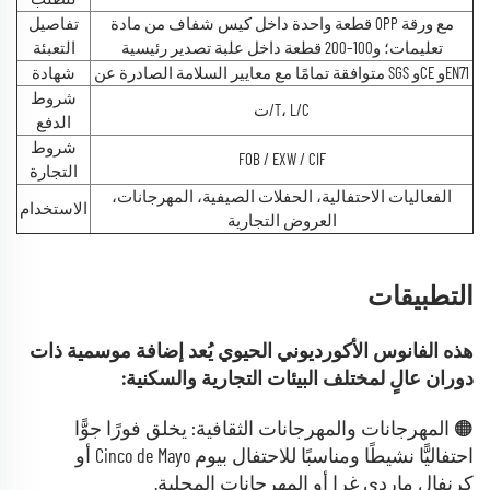
قطعة واحدة داخل كيس شفاف من مادة OPP مع ورقة
تفاصيل
تعليمات؛ و100–200 قطعة داخل علبة تصدير رئيسية
التعبئة
متوافقة تمامًا مع معايير السلامة الصادرة عن SGS وCE وEN71
شهادة
شروط
ت/T، L/C
الدفع
شروط
FOB / EXW / CIF
التجارة
الفعاليات الاحتفالية، الحفلات الصيفية، المهرجانات،
الاستخدام
العروض التجارية
التطبيقات
هذه الفانوس الأكورديوني الحيوي يُعد إضافة موسمية ذات
دوران عالٍ لمختلف البيئات التجارية والسكنية:
🟠 المهرجانات والمهرجانات الثقافية: يخلق فورًا جوًّا
احتفاليًّا نشيطًا ومناسبًا للاحتفال بيوم Cinco de Mayo أو
كرنفال ماردي غرا أو المهرجانات المحلية.