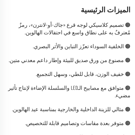
الميزات الرئيسية
🟠 تصميم كلاسيكي لوجه قرع «جاك-أو-لانترن»، رمزٌ
مُعترفٌ به على نطاق واسع في احتفالات الهالوين.
🟠 الخلفية السوداء تعزّز التباين والأثر البصري.
🟠 مصنوع من ورق صديق للبيئة وإطار داعم معدني متين.
🟠 خفيف الوزن، قابل للطي، وسهل التجميع.
🟠 متوافق مع مصابيح الـLED والسلسلة الإضاءة لإنتاج تأثير
مضيء.
🟠 مثالي للزينة الداخلية والخارجية بمناسبة عيد الهالوين.
🟠 متوفر بعدة مقاسات وتصاميم قابلة للتخصيص.