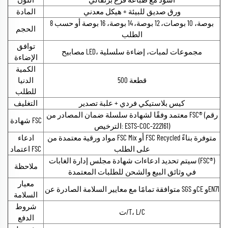
أسود مع طباعة قرع برتقالي
اللون
ورق صديق للبيئة + هيكل معدني
المادة
8 بوصة، 10 بوصات، 12 بوصة، 14 بوصة، 16 بوصة أو حسب
الحجم
الطلب
توافق
مصابيح LED، مجموعات لمبات، إضاءة سلسلية
الإضاءة
الكمية
500 قطعة
الدنيا
للطلب
كيس بلاستيكي فردي + علبة تصدير
التغليف
معتمد وفقًا لشهادة سلسلة ضمان المصادر من FSC® (رقم
شهادة FSC
الترخيص: ESTS-COC-222161)
مواد ورقية معتمدة من FSC Mix أو FSC Recycled متوفرة بناءً
ادعاء
على الطلب
اعتماد FSC
سيتم تحديد ادعاءات شهادة مجلس إدارة الغابات (FSC®)
ملاحظة
في وثائق البيع والشحن للطلبات المعتمدة
معيار
متوافقة تمامًا مع معايير السلامة الصادرة عن SGS وCE وEN71
السلامة
شروط
ت/T، L/C
الدفع