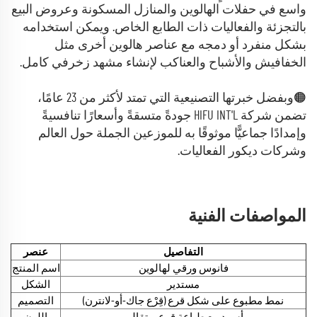
واسع في حفلات الهالوين والمنازل المسكونة وعروض البيع
بالتجزئة والفعاليات ذات الطابع الخاص. ويمكن استخدامه
بشكل منفرد أو دمجه مع عناصر هالوين أخرى مثل
الخفافيش والأشباح والعناكب لإنشاء مشهد زخرفي كامل.
🟠وبفضل خبرتها التصنيعية التي تمتد لأكثر من 23 عامًا،
تضمن شركة HIFU INT'L جودةً متسقةً وأسعارًا تنافسيةً
وإمدادًا جماعيًّا موثوقًا به للموزعين الجملة حول العالم
وشركات ديكور الفعاليات.
المواصفات الفنية
التفاصيل
عنصر
فانوس ورقي لهالوين
اسم المنتج
مستدير
الشكل
نمط مطبوع على شكل قرع (قِرْع جاك-أو-لانترن)
التصميم