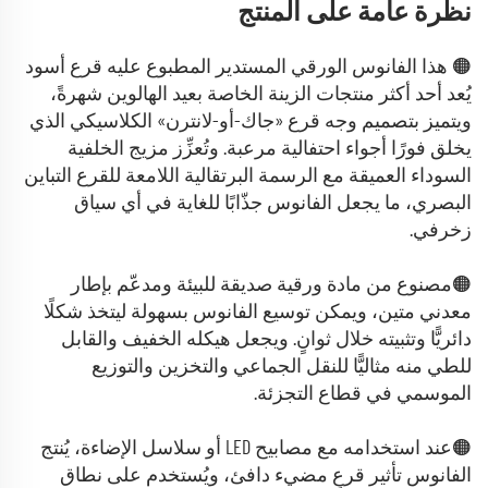
نظرة عامة على المنتج
🟠 هذا الفانوس الورقي المستدير المطبوع عليه قرع أسود
يُعد أحد أكثر منتجات الزينة الخاصة بعيد الهالوين شهرةً،
ويتميز بتصميم وجه قرع «جاك-أو-لانترن» الكلاسيكي الذي
يخلق فورًا أجواء احتفالية مرعبة. وتُعزِّز مزيج الخلفية
السوداء العميقة مع الرسمة البرتقالية اللامعة للقرع التباين
البصري، ما يجعل الفانوس جذّابًا للغاية في أي سياق
زخرفي.
🟠مصنوع من مادة ورقية صديقة للبيئة ومدعّم بإطار
معدني متين، ويمكن توسيع الفانوس بسهولة ليتخذ شكلًا
دائريًّا وتثبيته خلال ثوانٍ. ويجعل هيكله الخفيف والقابل
للطي منه مثاليًّا للنقل الجماعي والتخزين والتوزيع
الموسمي في قطاع التجزئة.
🟠عند استخدامه مع مصابيح LED أو سلاسل الإضاءة، يُنتج
الفانوس تأثير قرعٍ مضيء دافئ، ويُستخدم على نطاق