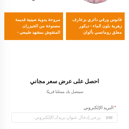
فانوس ورقي دائري بزخارف
مروحة يدوية صينية قديمة
زهرية بلون الماء – ديكور
مصنوعة من الخيزران
معلق رومانسي بألوان
المنقوش بمشهد طبيعي –
الباستيل لحفلات الزفاف
مروحة طي دقيقة التفاصيل
الربيعية وحفلات الحدائق
ذات تصميم شبيه بالتنقية
المعدنية وحافة من القماش،
مناسبة كتذكارات ثقافية
والمناسبات
احصل على عرض سعر مجاني
سيتصل بك ممثلنا قريبًا.
البريد الإلكتروني
0/100