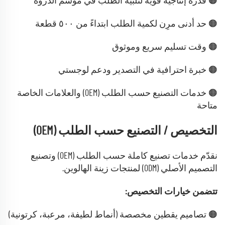
🟠 قدرة إنتاجية قوية لتلبية الطلب في موسم الذروة
🟠 حد أدنى مرِن لكمية الطلب ابتداءً من ٥٠٠ قطعة
🟠 وقت تسليم سريع وموثوق
🟠 خبرة احترافية في التصدير ودعم لوجستي
🟠 خدمات التصنيع حسب الطلب (OEM) والعلامات الخاصة
متاحة
التخصيص / التصنيع حسب الطلب (OEM)
نقدّم خدمات تصنيع كاملة حسب الطلب (OEM) وتصنيع
التصميم الأصلي (ODM) لمنتجات زينة الهالوين.
تتضمن خيارات التخصيص:
🟠 تصاميم يقطين مخصصة (أنماط لطيفة، مرعبة، كرتونية)