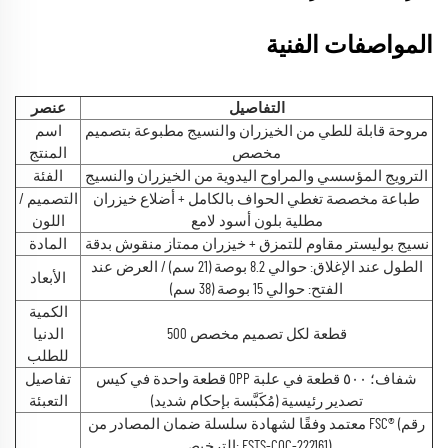
المواصفات الفنية
التفاصيل
عنصر
مروحة قابلة للطي من الخيزران والنسيج مطبوعة بتصميم
اسم
مخصص
المنتج
الترويج المؤسسي والمراوح اليدوية من الخيزران والنسيج
الفئة
طباعة مخصصة تغطي الحواف بالكامل + أضلاع خيزران
التصميم /
مطلية بلون أسود لامع
اللون
نسيج بوليستر مقاوم للتمزق + خيزران ممتاز منقوش بدقة
المادة
الطول عند الإغلاق: حوالي 8.2 بوصة (21 سم) / العرض عند
الأبعاد
الفتح: حوالي 15 بوصة (38 سم)
الكمية
500 قطعة لكل تصميم مخصص
الدنيا
للطلب
قطعة واحدة في كيس OPP شفاف؛ ٥٠٠ قطعة في علبة
تفاصيل
تصدير رئيسية (مُكَبَّسة بإحكام شديد)
التعبئة
معتمد وفقًا لشهادة سلسلة ضمان المصادر من FSC® (رقم
الترخيص: ESTS-COC-222161)