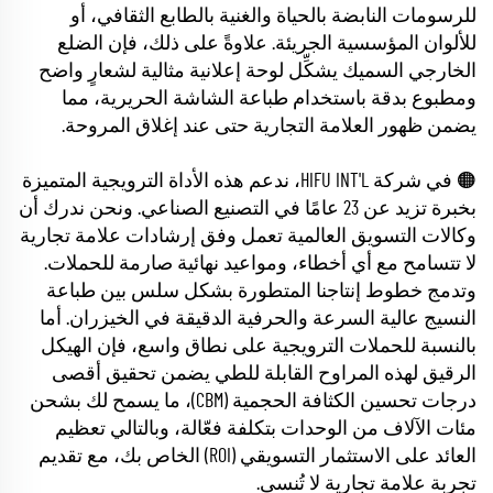
للرسومات النابضة بالحياة والغنية بالطابع الثقافي، أو
للألوان المؤسسية الجريئة. علاوةً على ذلك، فإن الضلع
الخارجي السميك يشكِّل لوحة إعلانية مثالية لشعارٍ واضح
ومطبوع بدقة باستخدام طباعة الشاشة الحريرية، مما
يضمن ظهور العلامة التجارية حتى عند إغلاق المروحة.
🟠 في شركة HIFU INT'L، ندعم هذه الأداة الترويجية المتميزة
بخبرة تزيد عن 23 عامًا في التصنيع الصناعي. ونحن ندرك أن
وكالات التسويق العالمية تعمل وفق إرشادات علامة تجارية
لا تتسامح مع أي أخطاء، ومواعيد نهائية صارمة للحملات.
وتدمج خطوط إنتاجنا المتطورة بشكل سلس بين طباعة
النسيج عالية السرعة والحرفية الدقيقة في الخيزران. أما
بالنسبة للحملات الترويجية على نطاق واسع، فإن الهيكل
الرقيق لهذه المراوح القابلة للطي يضمن تحقيق أقصى
درجات تحسين الكثافة الحجمية (CBM)، ما يسمح لك بشحن
مئات الآلاف من الوحدات بتكلفة فعّالة، وبالتالي تعظيم
العائد على الاستثمار التسويقي (ROI) الخاص بك، مع تقديم
تجربة علامة تجارية لا تُنسى.