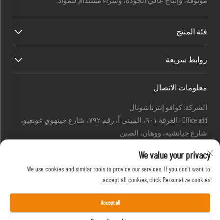
موثوقة، وإنتاج عالي الجودة، وشراء مستدام للمواد.
فئة المنتج
روابط سريعة
معلومات الاتصال
الشركة: كوافو إنترناشونال
Office add : الغرفة ٩٠١، المبنى أ، رقم ٧٩٢، شارع جينهوي غونغيو،
شارع جيانشيه، ووهان، الصين
البريد الإلكتروني:
[email protected]
We value your privacy
[email protected]
هاتف:
+86-27-85629392
We use cookies and similar tools to provide our services. If you don't want to
جوال:
+86-18502719422
accept all cookies, click Personalize cookies.
Accept all
حقوق الطبع والنشر © HIFU، علامة تجارية تابعة لشركة كوافو الدولية.