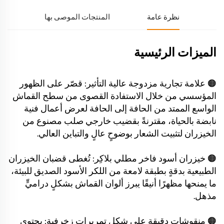
نظرة عامة
المنتجات الموصى بها
الميزات الرئيسية
🟠 علامة تجارية مزدوجة عالية التأثير: قصّر على الظهور
المؤسسي من خلال الاستفادة القصوى من سطح القماش
الواسع الممتد من الحافة إلى الحافة لعرض أعمال فنية
نابضة بالحياة، مقترنةً بقضيب خارجي صلب مصنوع من
الخيزران لتثبيت الشعار بوضوحٍ عالٍ والتباين العالي.
🟠 خيزران أسود فاخر مطلي بلاكِر: تُغطى قضبان الخيزران
الطبيعية بدقةٍ بطبقة لامعة من اللكر الأسود الصديق للبيئة،
ما يمنحها مظهرًا أنيقًا يبرز ألوان القماش بشكلٍ دراميٍّ
مذهل.
🟠 منقوشات دقيقة على شكل تمريرات زخرفية: يحتوي