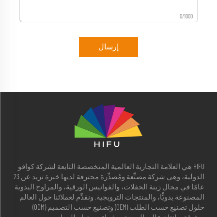
0/1000
إرسال
HIFU هي العلامة التجارية العالمية المتخصصة التابعة لشركة كوافو
الدولية، وهي شركة مصنِّعة ومُصدِّرة محترفة لديها خبرة تزيد عن 23
عامًا في مجال زينة الحفلات، والفوانيس الورقية، والمراوح اليدوية
المصنوعة يدويًّا، والمنتجات الترويجية. ونقدِّم لعملائنا حول العالم
حلول تصنيع حسب الطلب (OEM) وتصنيع حسب التصميم (ODM)