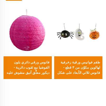
طقم فوانيس ورقية زخرفية
فانوس ورقي دائري بلون
لهالوين مكوّن من ٣ قطع –
الفوشيا مع ثقوب دائرية –
فانوس ثلاثي الأبعاد على شكل
ديكور معلَّق أنيق منقوش عليه
عنكبوت وشبح ويقطينة،
زهور لحفلات الزفاف وحفلات
مناسب لديكور الحفلات
الحدائق والمناسبات
والمهرجانات