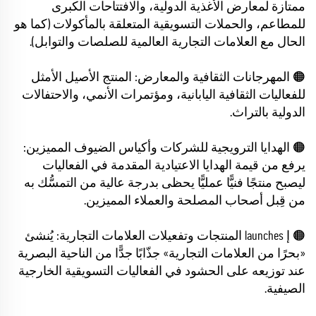
ممتازة لمعارض الأغذية الدولية، والافتتاحات الكبرى
للمطاعم، والحملات التسويقية المتعلقة بالمأكولات (كما هو
الحال مع العلامات التجارية العالمية للصلصات والتوابل).
🟠 المهرجانات الثقافية والمعارض: المنتج الأصيل الأمثل
للفعاليات الثقافية اليابانية، ومؤتمرات الأنمي، والاحتفالات
الدولية بالتراث.
🟠 الهدايا الترويجية للشركات وأكياس الضيوف المميزين:
يرفع من قيمة الهدايا الاعتيادية المقدمة في الفعاليات
ليصبح منتجًا فنيًّا عمليًّا يحظى بدرجة عالية من التمسُّك به
من قِبل أصحاب المصلحة والعملاء المميزين.
🟠 إ launches المنتجات وتفعيلات العلامات التجارية: يُنشئ
«بحرًا من العلامات التجارية» جذّابًا جدًّا من الناحية البصرية
عند توزيعه على الحشود في الفعاليات التسويقية الخارجية
الصيفية.