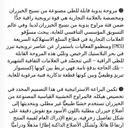
🟠 مروحة يدوية قابلة للطي مصنوعة من نسيج الخيزران
ومخصصة بالعلامة التجارية هي قوة ترويجية راقية جدًّا
ضمن فئة مراوح يدوية من نسيج الخيزران لدينا. وفي عالم
التسويق المؤسسي التنافسي للغاية، يبحث مسوِّقو
العلامات التجارية في قطاع السلع الاستهلاكية السريعة
(FMCG) ومنظمو الفعاليات باستمرار عن عناصر ترويجية تبرز
في بحر البلاستيك الرخيص. وتلبّي هذه المروحة القابلة
للطي الراقية — التي تتجسَّد في العلامات الثقافية الشهيرة
— تلك الحاجة بدقةٍ تامة. فهي تربط بين كونها إكسسوار
تبريدٍ وظيفيٍّ وبين كونها قطعة تذكارية فنية مرغوبة للغاية.
🟠 تكمن البراعة الاستراتيجية في هذا التصميم المحدد في
تخصيص هيكله. فالمراوح الخشبية القياسية المصنوعة من
الخيزران تستخدم خشبًا طبيعيًّا غير مطلي. وبتحديثها إلى
أضلاع خيزران مطلية باللون الأسود مع نقوش دقيقة على
شكل تفاصيل زخرفية، يرتفع الإدراك العام لقيمة المنتج
ارتفاعًا هائلًا. وتُشكِّل الأضلاع الداكنة إطارًا مذهلًا ودراميًّا