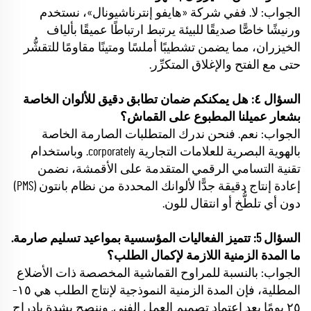
الجواب: لا. ففي شركة «هايفو إنترناشيونال»، نستخدم
ورنيشًا خاصًّا صديقًا للبيئة يرتبط ارتباطًا عميقًا بألياف
الخيزران، مما يضمن تشطيبًا أملسًا ومتينًا مقاومًا للتقشُّر
حتى مع الفتح والإغلاق المتكرِّر.
السؤال ٤: هل يمكنكم ضمان تطابق دقيق للألوان الخاصة
بشعار عميلنا المطبوع على القماش؟
الجواب: نعم. فنحن ندرك المتطلبات الصارمة الخاصة
بالهوية البصرية للعلامات التجارية corporately. وباستخدام
تقنية التسامي الرقمي المتقدمة على الأقمشة، نضمن
إعادة إنتاج دقيقة جدًّا لألوانك المحددة من نظام بانتون (PMS)
دون أي تلطُّخ أو انتقال للون.
السؤال 5: تتميز الفعاليات المؤسسية بمواعيد تسليم صارمة.
ما المدة الزمنية اللازمة لإكمال الطلب؟
الجواب: بالنسبة للمراوح القماشية المخصصة ذات الأضلاع
المطلية، فإن المدة الزمنية النموذجية لإنتاج الطلب هي ١٥–
٢٥ يومًا بعد اعتماد تصميم العمل الفني. وننصح بشدة بإدراج