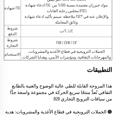
ادعاء شهادة FSC: مواد خيزران معتمدة بنسبة 100% من
شهادة FSC
مجلس رعاية الغابات (FSC)
ملاحظة: سيتم تأكيد ادعاء شهادة FSC® والإعلان عنه في
وثائق المعاملة
شروط
ت/T، L/C
الدفع
شروط
FOB / EXW / CIF
التجارة
الحملات الترويجية في قطاع الأغذية والمشروبات،
الاستخدام
والمهرجانات الثقافية، ومؤتمرات الأنمي، وهدايا الشركات
التطبيقات
هذا المروحة القابلة للطي عالية الوضوح والغنية بالطابع
الثقافي تُعدُّ منتجًا سريع الحركة في مجموعة واسعة جدًّا
من سياقات الترويج التجاري B2B:
🟠 الحملات الترويجية في قطاع الأغذية والمشروبات: هدية