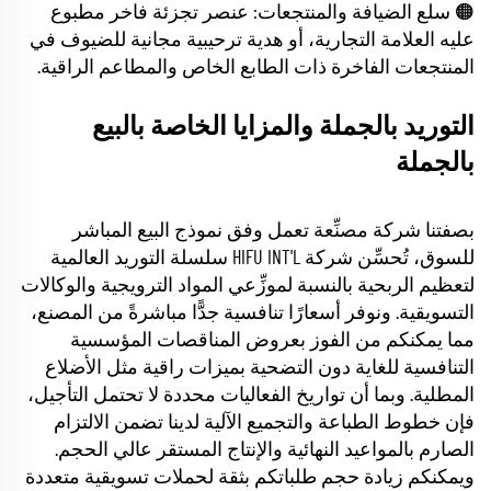
🟠 سلع الضيافة والمنتجعات: عنصر تجزئة فاخر مطبوع
عليه العلامة التجارية، أو هدية ترحيبية مجانية للضيوف في
المنتجعات الفاخرة ذات الطابع الخاص والمطاعم الراقية.
التوريد بالجملة والمزايا الخاصة بالبيع
بالجملة
بصفتنا شركة مصنِّعة تعمل وفق نموذج البيع المباشر
للسوق، تُحسِّن شركة HIFU INT'L سلسلة التوريد العالمية
لتعظيم الربحية بالنسبة لموزِّعي المواد الترويجية والوكالات
التسويقية. ونوفر أسعارًا تنافسية جدًّا مباشرةً من المصنع،
مما يمكنكم من الفوز بعروض المناقصات المؤسسية
التنافسية للغاية دون التضحية بميزات راقية مثل الأضلاع
المطلية. وبما أن تواريخ الفعاليات محددة لا تحتمل التأجيل،
فإن خطوط الطباعة والتجميع الآلية لدينا تضمن الالتزام
الصارم بالمواعيد النهائية والإنتاج المستقر عالي الحجم.
ويمكنكم زيادة حجم طلباتكم بثقة لحملات تسويقية متعددة