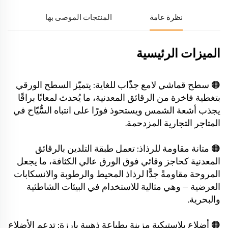
نظرة عامة
المنتجات الموصى بها
الميزات الرئيسية
🟠 سطح قماشي لامع جذّاب للغاية: يتميّز السطح الورقي
بتغطية فاخرة من الرقائق المعدنية، ما يُحدث لمعانًا براقًا
يجذب أشعة الشمس ويستحوذ فورًا على انتباه السُّيّاح في
المتاجر التجارية المزدحمة.
🟠 متانة مقاومة للرذاذ: تعمل طبقة التلدين بالرقائق
المعدنية كحاجز وقائي فوق الورق عالي الكثافة، ما يجعل
المروحة مقاومةً جدًّا لرذاذ المحيط والرطوبة والانسكابات
العرضية — وهي مثالية للاستخدام في البيئات الشاطئية
والبحرية.
🟠 أضلاع بلاستيكية مزينة بطباعة ذهبية بارزة: تدعم الأضلاع