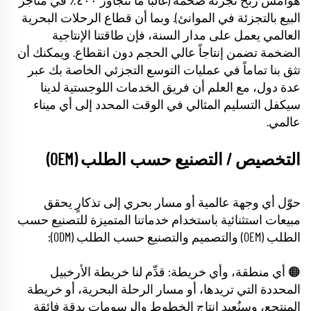
هوامش ربح تجزئة ضخمة (غالباً ما تتجاوز ٤٠٠٪ في متاجر
البيع بالتجزئة في الموانئ). وبما أن قطاع الرحلات البحرية
العالمي يعمل على مدار السنة، فإن طاقتنا الإنتاجية
الضخمة تضمن إنتاجاً عالي الحجم دون انقطاع. ويمكنك أن
تثق بنا تماماً في عمليات التوسع التجزئي الخاصة بك عبر
عدة دول، مع العلم أن فريق الخدمات اللوجستية لدينا
سيكفل التسليم المثالي في الوقت المحدد إلى أي ميناء
عالمي.
التخصيص / التصنيع حسب الطلب (OEM)
حوّل أي وجهة عالمية أو مسار بحري إلى تذكارٍ يحقق
مبيعات استثنائية باستخدام خدماتنا المتميزة للتصنيع حسب
الطلب (OEM) والتصميم والتصنيع حسب الطلب (ODM):
🟠 أي منطقة، وأي خريطة: قدِّم لنا خريطة الأرخبيل
المحددة التي تريدها، أو مسار الرحلة البحرية، أو خريطة
المنتجع، وسنُعيد إنتاج الخطوط والرسومات بدقة فائقة