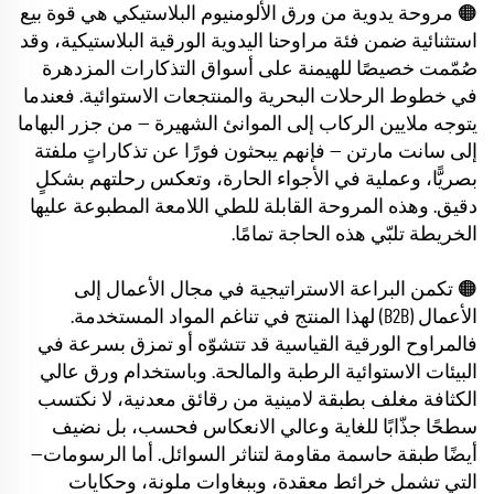
🟠 مروحة يدوية من ورق الألومنيوم البلاستيكي هي قوة بيع
استثنائية ضمن فئة مراوحنا اليدوية الورقية البلاستيكية، وقد
صُمّمت خصيصًا للهيمنة على أسواق التذكارات المزدهرة
في خطوط الرحلات البحرية والمنتجعات الاستوائية. فعندما
يتوجه ملايين الركاب إلى الموانئ الشهيرة — من جزر البهاما
إلى سانت مارتن — فإنهم يبحثون فورًا عن تذكاراتٍ ملفتة
بصريًّا، وعملية في الأجواء الحارة، وتعكس رحلتهم بشكلٍ
دقيق. وهذه المروحة القابلة للطي اللامعة المطبوعة عليها
الخريطة تلبّي هذه الحاجة تمامًا.
🟠 تكمن البراعة الاستراتيجية في مجال الأعمال إلى
الأعمال (B2B) لهذا المنتج في تناغم المواد المستخدمة.
فالمراوح الورقية القياسية قد تتشوّه أو تمزق بسرعة في
البيئات الاستوائية الرطبة والمالحة. وباستخدام ورق عالي
الكثافة مغلف بطبقة لامينية من رقائق معدنية، لا نكتسب
سطحًا جذّابًا للغاية وعالي الانعكاس فحسب، بل نضيف
أيضًا طبقة حاسمة مقاومة لتناثر السوائل. أما الرسومات—
التي تشمل خرائط معقدة، وببغاوات ملونة، وحكايات