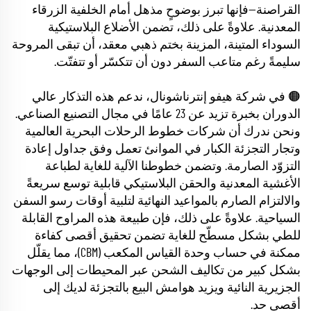
القراصنة—فإنها تبرز بوضوحٍ مذهل أمام الخلفية الزرقاء
المعدنية. علاوةً على ذلك، تضمن الأضلاع البلاستيكية
السوداء المتينة، المزينة بختم ذهبي معقد، أن تبقى المروحة
سليمةً رغم متاعب السفر دون أن تتكسّر أو تتفتّت.
🟠 في شركة هيفو إنترناشونال، ندعم هذه التذكار عالي
الدوران بخبرة تزيد عن 23 عامًا في مجال التصنيع الصناعي.
ونحن ندرك أن شركات خطوط الرحلات البحرية العالمية
وتجار التجزئة الكبار في الموانئ تعمل وفق جداول إعادة
التزوّد الصارمة. وتضمن خطوطنا الآلية للغاية لطباعة
الأغشية المعدنية والحقن البلاستيكي قابلية توسع سريعةً
والالتزام الصارم بالمواعيد النهائية لتلبية أوقات رسو السفن
السياحية. علاوةً على ذلك، فإن طبيعة هذه المراوح القابلة
للطي بشكل مسطّح للغاية تضمن تحقيق أقصى كفاءة
ممكنة في حساب وحدة القياس المكعب (CBM)، مما يقلّل
بشكل كبير من تكاليف الشحن عبر المحيطات إلى الوجهات
الجزيرية النائية ويزيد هوامش البيع بالتجزئة لديك إلى
أقصى حد.