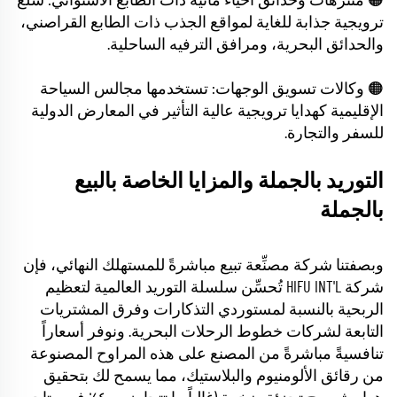
🟠 متنزهات وحدائق أحياء مائية ذات الطابع الاستوائي: سلع
ترويجية جذابة للغاية لمواقع الجذب ذات الطابع القراصني،
والحدائق البحرية، ومرافق الترفيه الساحلية.
🟠 وكالات تسويق الوجهات: تستخدمها مجالس السياحة
الإقليمية كهدايا ترويجية عالية التأثير في المعارض الدولية
للسفر والتجارة.
التوريد بالجملة والمزايا الخاصة بالبيع
بالجملة
وبصفتنا شركة مصنِّعة تبيع مباشرةً للمستهلك النهائي، فإن
شركة HIFU INT'L تُحسِّن سلسلة التوريد العالمية لتعظيم
الربحية بالنسبة لمستوردي التذكارات وفرق المشتريات
التابعة لشركات خطوط الرحلات البحرية. ونوفر أسعاراً
تنافسيةً مباشرةً من المصنع على هذه المراوح المصنوعة
من رقائق الألومنيوم والبلاستيك، مما يسمح لك بتحقيق