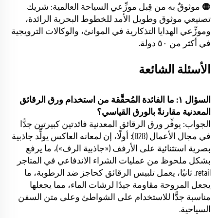
🟠 موثوقٌ به من قِبل موزِّعي السياحة العالمية: شريك
تصنيعي موثوق وطويل الأمد للخطوط البحرية الرائدة،
وموزِّعي الهدايا التذكارية في الموانئ، والوكالات الترويجية
في أكثر من ٥٠ دولة.
الأسئلة الشائعة
السؤال ١: ما الفائدة المُحقَّقة من استخدام ورق الرقائق
المعدنية مقارنةً بالورق القياسي؟
الجواب: يوفِّر ورق الرقائق المعدنية فائدتين كبيرتين جدًّا
في مجال الأعمال (B2B): أولًا، إن لمعانه العاكس يولِّد جاذبية
بصرية استثنائية على الأرفف («جاذبية الرف»)، ما يرفع
بشكل ملحوظ من عمليات الشراء الاندفاعي في المتاجر
retail. ثانيًا، يعمل تلبيس الرقائق كحاجز ضد الرطوبة، ما
يجعل المروحة مقاومة جيدًا لرشات الماء، مما يجعلها
مناسبة جدًّا للاستخدام على الشواطئ وعلى متن السفن
السياحية.