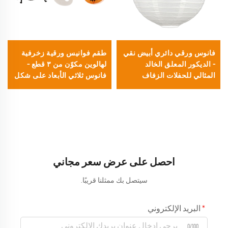
فانوس ورقي دائري أبيض نقي
طقم فوانيس ورقية زخرفية
– الديكور المعلق الخالد
لهالوين مكوّن من ٣ قطع –
المثالي للحفلات الزفاف
فانوس ثلاثي الأبعاد على شكل
البسيطة، والحرف اليدوية
عنكبوت وشبح ويقطينة،
ذاتية الصنع، والمناسبات
مناسب لديكور الحفلات
المختلفة
والمهرجانات
احصل على عرض سعر مجاني
سيتصل بك ممثلنا قريبًا.
البريد الإلكتروني
0/100