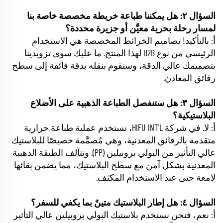
السؤال ٢: هل يمكننا طباعة خريطة مخصصة خاصة بنا
لمسار رحلة بحرية معيَّن أو جزيرة محددة؟
أ: بالتأكيد! تصاميم الخرائط المخصصة هي الاستخدام
الرئيسي من نوع B2B لهذا المنتج. ما عليك سوى تزويدينا
بتصميمك عالي الدقة، وسنقوم بنقله بدقة فائقة إلى سطح
رقائق المعادن.
السؤال ٣: هل ستنفصل الطباعة الذهبية على الأضلاع
البلاستيكية؟
أ: لا. في شركة HIFU INT'L، نستخدم عملية طباعة حرارية
متقدمة بالرقائق المعدنية، وهي مُصمَّمة خصيصًا للبلاستيك
عالي التأثير من البولي بروبيلين (PP). وتتآلف الطبقة الذهبية
المعدنية بشكل آمن مع سطح البلاستيك، مما يضمن بقائها
لامعة حتى عند الاستخدام المكثف.
السؤال ٤: هل إطار البلاستيك متينٌ بما يكفي للسفر؟
أ: نعم، فنحن نستخدم بلاستيك البولي بروبيلين عالي التأثير