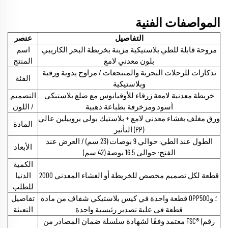
المواصفات الفنية
التفاصيل
عنصر
مروحة قابلة للطي بلاستيكية مزينة بخريطة البحر الكاريبي
اسم
بلون معدني لامع
المنتج
تذكارات للرحلات البحرية والمنتجعات / مراوح يدوية ورقية
الفئة
وبلاستيكية
خريطة معدنية لامعة زرقاء للأوقيانوس مع ضلع بلاستيكي
التصميم
أسود ومزخرفة بطباعة ذهبية
/ اللون
ورق مغلف بغشاء معدني لامع + بلاستيك بولي بروبيلين عالي
المادة
التأثير (PP)
الطول عند الطي: حوالي 9 بوصات (23 سم) / العرض عند
الأبعاد
الفتح: حوالي 16.5 بوصة (42 سم)
الكمية
2000 قطعة لكل تصميم مخصص للخريطة أو الغشاء المعدني
الدنيا
للطلب
قطعة واحدة في كيس بلاستيكي شفاف من مادة OPP؛ و500
تفاصيل
قطعة في علبة تصدير رئيسية واحدة
التعبئة
معتمد وفقًا لشهادة سلسلة ضمان المصادر من FSC® (رقم