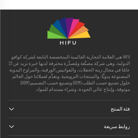
HIFU هي العلامة التجارية العالمية المتخصصة التابعة لشركة كوافو
الدولية، وهي شركة مصنِّعة ومُصدِّرة محترفة لديها خبرة تزيد عن 23
عامًا في مجال زينة الحفلات، والفوانيس الورقية، والمراوح اليدوية
المصنوعة يدويًّا، والمنتجات الترويجية. ونقدِّم لعملائنا حول العالم
حلول تصنيع حسب الطلب (OEM) وتصنيع حسب التصميم (ODM)
موثوقة، وإنتاج عالي الجودة، وشراء مستدام للمواد.
فئة المنتج
روابط سريعة