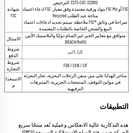
الترخيص: ESTS-COC-222161)
ادعاء اعتماد FSC: مواد ورقية معتمدة وفق معيار FSC Mix أو FSC
شهادة
Recycled متاحة عند الطلب
FSC
ملاحظة: سيتم تحديد ادعاءات اعتماد FSC® صراحةً في وثائق
البيع والشحن الخاصة بالطلبات المعتمدة
متوافق مع معايير الحبر غير السام دوليًا والبلاستيك الآمن
الامتثال
(REACH/RoHS)
شروط
ت/T، L/C
الدفع
شروط
FOB / EXW / CIF
التجارة
متاجر الهدايا على متن سفن الرحلات البحرية، تجار التجزئة
الاستخدا
في موانئ التوقف، المنتجعات الجزيرية، المتنزهات
م
الترفيهية
التطبيقات
هذه التذكارية عالية الانعكاس وعملية تُعد منتجًا سريع
الحركة ضمن فئة السلع الاستهلاكية السريعة (FMCG)